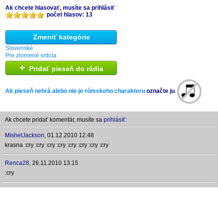
Ak chcete hlasovať, musíte sa prihlásiť
počet hlasov: 13
Zmeniť kategórie
Slovenské
Pre zlomené srdcia
+
Pridať pieseň do rádia
Ak pieseň nehrá alebo nie je rómskeho charakteru
označte ju
Ak chcete pridať komentár, musíte sa
prihlásiť:
MishelJackson
,
01.12.2010 12:48
krasna :cry :cry :cry :cry :cry :cry :cry :cry
Renca28
,
26.11.2010 13:15
:cry