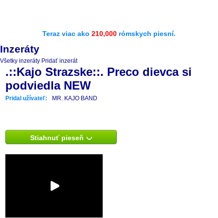
Teraz viac ako
210,000
rómskych piesní.
Inzeráty
Všetky inzeráty
Pridať inzerát
.::Kajo Strazske::. Preco dievca si
podviedla NEW
Pridal užívateľ:
MR. KAJO BAND
Stiahnuť pieseň