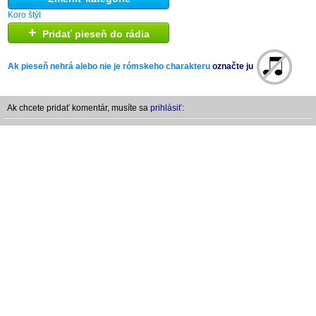
Koro štýl
+
Pridať pieseň do rádia
Ak pieseň nehrá alebo nie je rómskeho charakteru
označte ju
Ak chcete pridať komentár, musíte sa
prihlásiť: