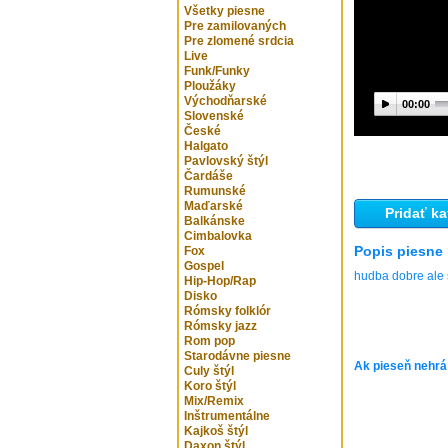
Všetky piesne
Pre zamilovaných
Pre zlomené srdcia
Live
Funk/Funky
Ploužáky
Východňarské
00:00
Slovenské
České
Halgato
Pavlovský štýl
Čardáše
Rumunské
Maďarské
Pridať ka
Balkánske
Cimbalovka
Popis piesne
Fox
Gospel
hudba dobre ale
Hip-Hop/Rap
Disko
Rómsky folklór
Rómsky jazz
Rom pop
Starodávne piesne
Ak pieseň nehrá
Culy štýl
Koro štýl
Mix/Remix
Inštrumentálne
Kajkoš štýl
Daxon štýl