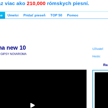
az viac ako
210,000
rómskych piesní.
ne
Umelci
Pridať pieseň
TOP 50
Pomoc
a new 10
Užívateľ:
GIPSY NOVAROMA
Heslo:
Re