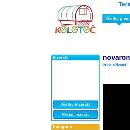
Ter
Všetky pies
novarom
Inzeráty
Pridal užívateľ:
Všetky inzeráty
Pridať inzerát
Kategórie