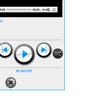
0:00
00:00
rá:
PLAYLIST