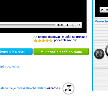
0
Práve h
00:00
Ak chcete hlasovať, musíte sa prihlásiť
počet hlasov: 17
+
tegórie k piesni
Pridať pieseň do rádia
 spěv bez echa
 alebo nie je rómskeho charakteru
označte ju