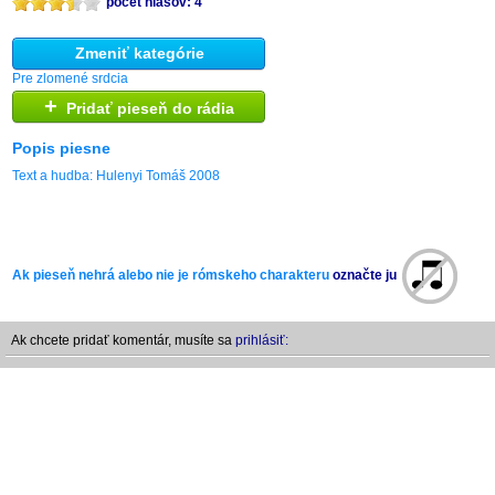
počet hlasov: 4
Zmeniť kategórie
Pre zlomené srdcia
+
Pridať pieseň do rádia
Popis piesne
Text a hudba: Hulenyi Tomáš 2008
Ak pieseň nehrá alebo nie je rómskeho charakteru
označte ju
Ak chcete pridať komentár, musíte sa
prihlásiť: