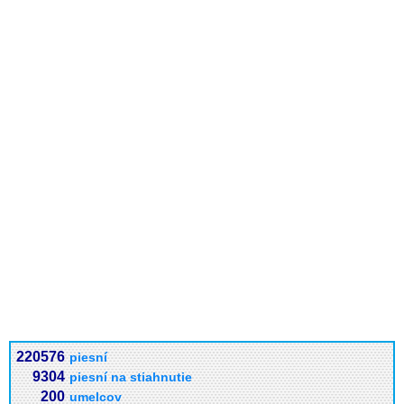
220576
piesní
9304
piesní na stiahnutie
200
umelcov