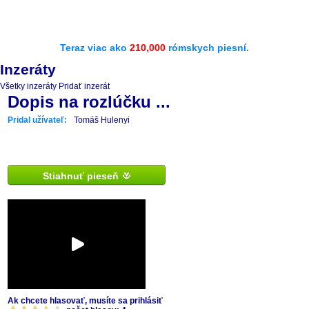
Teraz viac ako
210,000
rómskych piesní.
Inzeráty
Všetky inzeráty
Pridať inzerát
Dopis na rozlúčku ...
Pridal užívateľ:
Tomáš Hulenyi
Stiahnuť pieseň
Ak chcete hlasovať, musíte sa prihlásiť