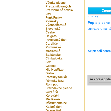
Všetky piesne
Pre zamilovaných
Pre zlomené srdcia
Zmeni
Live
Koro štýl
Funk/Funky
Ploužáky
Popis piesne
Východňarské
Slovenské
sun caje roman 
České
Halgato
Pavlovský štýl
Čardáše
Rumunské
Maďarské
Ak pieseň nehrá
Balkánske
Cimbalovka
Fox
Gospel
Hip-Hop/Rap
Disko
Rómsky folklór
Ak chcete prida
Rómsky jazz
Rom pop
Starodávne piesne
Culy štýl
Koro štýl
Mix/Remix
Inštrumentálne
Kajkoš štýl
Daxon štýl