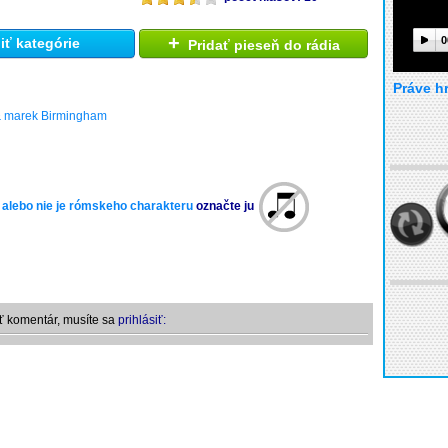
+
0
ť kategórie
Pridať pieseň do rádia
Práve h
& marek Birmingham
 alebo nie je rómskeho charakteru
označte ju
ť komentár, musíte sa
prihlásiť: