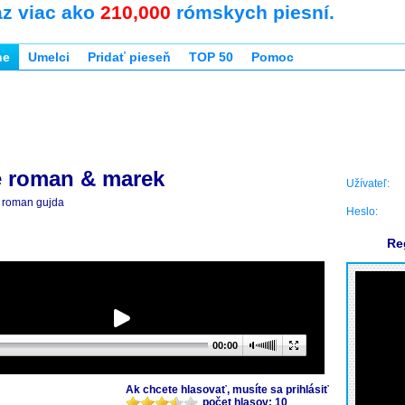
az viac ako
210,000
rómskych piesní.
ne
Umelci
Pridať pieseň
TOP 50
Pomoc
e roman & marek
Užívateľ:
roman gujda
Heslo:
Re
00:00
Ak chcete hlasovať, musíte sa prihlásiť
počet hlasov: 10