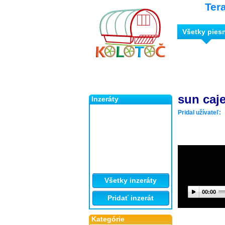
Ter
Všetky pies
sun caj
Inzeráty
Pridal užívateľ:
Všetky inzeráty
00:00
Pridať inzerát
Kategórie