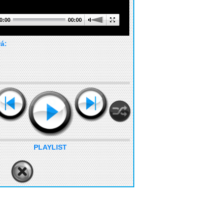
0:00
00:00
rá:
PLAYLIST