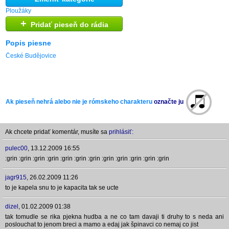
Ploužáky
+
Pridať pieseň do rádia
Popis piesne
České Budějovice
Ak pieseň nehrá alebo nie je rómskeho charakteru
označte ju
Ak chcete pridať komentár, musíte sa
prihlásiť:
pulec00
,
13.12.2009 16:55
:grin :grin :grin :grin :grin :grin :grin :grin :grin :grin :grin :grin
jagr915
,
26.02.2009 11:26
to je kapela snu to je kapacita tak se ucte
dizel
,
01.02.2009 01:38
tak tomudle se rika pjekna hudba a ne co tam davaji ti druhy to s neda ani
poslouchat to jenom breci a mamo a edaj jak špinavci co nemaj co jist