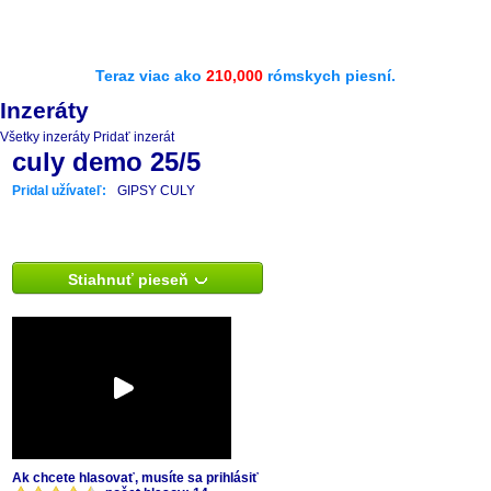
Teraz viac ako
210,000
rómskych piesní.
Inzeráty
Všetky inzeráty
Pridať inzerát
culy demo 25/5
Pridal užívateľ:
GIPSY CULY
Stiahnuť pieseň
Ak chcete hlasovať, musíte sa prihlásiť