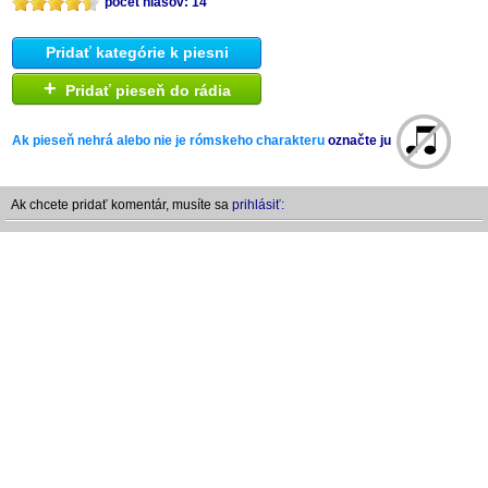
počet hlasov: 14
Pridať kategórie k piesni
+
Pridať pieseň do rádia
Ak pieseň nehrá alebo nie je rómskeho charakteru
označte ju
Ak chcete pridať komentár, musíte sa
prihlásiť: