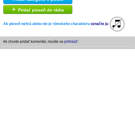
+
Pridať pieseň do rádia
Ak pieseň nehrá alebo nie je rómskeho charakteru
označte ju
Ak chcete pridať komentár, musíte sa
prihlásiť: