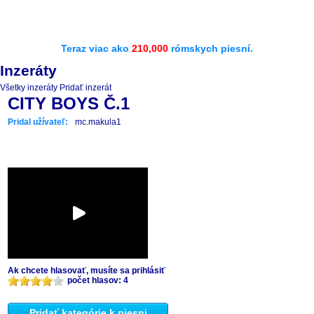
Teraz viac ako
210,000
rómskych piesní.
Inzeráty
Všetky inzeráty
Pridať inzerát
CITY BOYS Č.1
Pridal užívateľ:
mc.makula1
Ak chcete hlasovať, musíte sa prihlásiť
počet hlasov: 4
Pridať kategórie k piesni