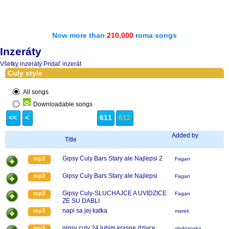
Now more than
210,000
roma songs
Inzeráty
Všetky inzeráty
Pridať inzerát
Culy style
All songs
Downloadable songs
<<
<
611
612
Added by
Title
Gipsy Culy Bars Stary ale Najlepsi 2
mp3
Fagan
Gipsy Culy Bars Stary ale Najlepsi
mp3
Fagan
Gipsy Culy-SLUCHAJCE A UVIDZICE
mp3
Fagan
ZE SU DABLI
napi sa jej katka
mp3
marek
gipsy culy 24 lubim krasne dzivce
mp3
vladososka