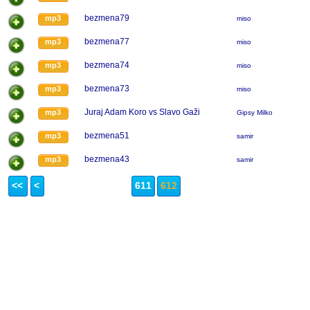
bezmena79
mp3
miso
bezmena77
mp3
miso
bezmena74
mp3
miso
bezmena73
mp3
miso
Juraj Adam Koro vs Slavo Gaži
mp3
Gipsy Milko
bezmena51
mp3
samir
bezmena43
mp3
samir
<<
<
611
612