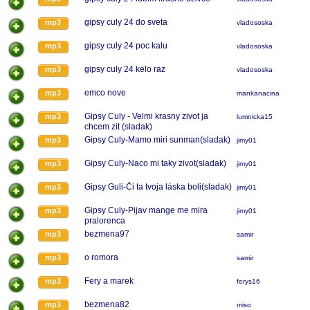
gipsy culy 24 do sveta
mp3
vladososka
gipsy culy 24 poc kalu
mp3
vladososka
gipsy culy 24 kelo raz
mp3
vladososka
emco nove
mp3
mankanacina
Gipsy Culy - Velmi krasny zivot ja
mp3
lumnicka15
chcem zit (sladak)
Gipsy Culy-Mamo miri sunman(sladak)
mp3
jimy01
Gipsy Culy-Naco mi taky zivot(sladak)
mp3
jimy01
Gipsy Guli-Či ta tvoja láska boli(sladak)
mp3
jimy01
Gipsy Culy-Pijav mange me mira
mp3
jimy01
pralorenca
bezmena97
mp3
samir
o romora
mp3
samir
Fery a marek
mp3
ferys16
bezmena82
mp3
miso