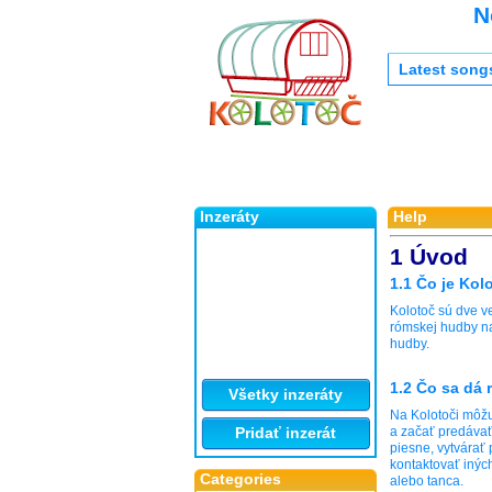
N
Latest song
Inzeráty
Help
1 Úvod
1.1 Čo je Kol
Kolotoč sú dve v
rómskej hudby na
hudby.
1.2 Čo sa dá 
Všetky inzeráty
Na Kolotoči môžu
Pridať inzerát
a začať predávať
piesne, vytvárať 
kontaktovať inýc
Categories
alebo tanca.