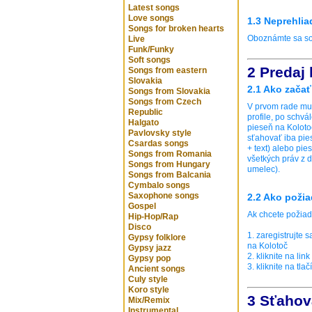
Latest songs
Love songs
1.3 Neprehlia
Songs for broken hearts
Oboznámte sa s
Live
Funk/Funky
Soft songs
2 Predaj
Songs from eastern
Slovakia
2.1 Ako začať
Songs from Slovakia
Songs from Czech
V prvom rade mus
Republic
profile, po schv
Halgato
pieseň na Koloto
Pavlovsky style
sťahovať iba pie
Csardas songs
+ text) alebo pie
Songs from Romania
všetkých práv z 
Songs from Hungary
umelec).
Songs from Balcania
Cymbalo songs
Saxophone songs
2.2 Ako poži
Gospel
Ak chcete požiad
Hip-Hop/Rap
Disco
1. zaregistrujte s
Gypsy folklore
na Kolotoč
Gypsy jazz
2. kliknite na link
Gypsy pop
3. kliknite na tla
Ancient songs
Culy style
Koro style
3 Sťahov
Mix/Remix
Instrumental