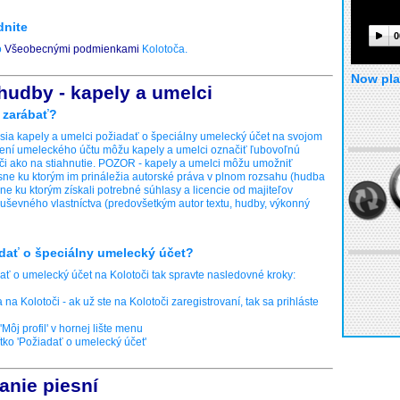
dnite
0
o
Všeobecnými podmienkami
Kolotoča.
Now pla
 hudby - kapely a umelci
 zarábať?
ia kapely a umelci požiadať o špeciálny umelecký účet na svojom
álení umeleckého účtu môžu kapely a umelci označiť ľubovoľnú
či ako na stiahnutie. POZOR - kapely a umelci môžu umožniť
sne ku ktorým im prináležia autorské práva v plnom rozsahu (hudba
sne ku ktorým získali potrebné súhlasy a licencie od majiteľov
duševného vlastníctva (predovšetkým autor textu, hudby, výkonný
adať o špeciálny umelecký účet?
ať o umelecký účet na Kolotoči tak spravte nasledovné kroky:
a na Kolotoči - ak už ste na Kolotoči zaregistrovaní, tak sa prihláste
 'Môj profil' v hornej lište menu
čítko 'Požiadať o umelecký účet'
anie piesní