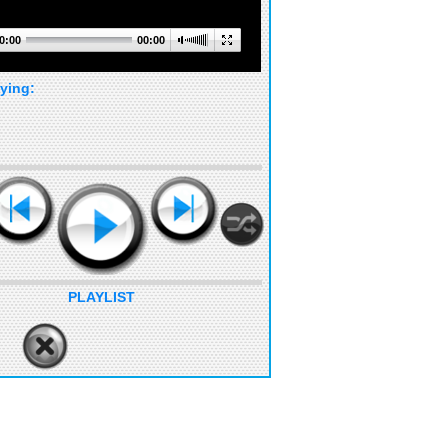
0:00
00:00
ying:
PLAYLIST