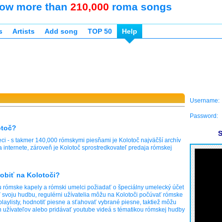
ow more than
210,000
roma songs
s
Artists
Add song
TOP 50
Help
Username:
Password:
otoč?
S
eci - s takmer 140,000 rómskymi piesňami je Kolotoč najväčší archív
 internete, zároveň je Kolotoč sprostredkovateľ predaja rómskej
robiť na Kolotoči?
 rómske kapely a rómski umelci požiadať o špeciálny umelecký účet
 svoju hudbu, regulérni užívatelia môžu na Kolotoči počúvať rómske
playlisty, hodnotiť piesne a sťahovať vybrané piesne, taktiež môžu
h užívateľov alebo pridávať youtube videá s tématikou rómskej hudby