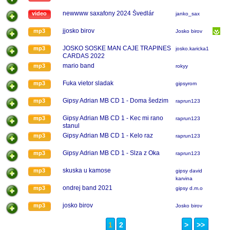
newwww saxafony 2024 Švedlár
video
janko_sax
jjosko birov
mp3
Josko birov
JOSKO SOSKE MAN CAJE TRAPINES
mp3
josko.karicka123
CARDAS 2022
mario band
mp3
rokyy
Fuka vietor sladak
mp3
gipsyrom
Gipsy Adrian MB CD 1 - Doma šedzim
mp3
raprun123
Gipsy Adrian MB CD 1 - Kec mi rano
mp3
raprun123
stanul
Gipsy Adrian MB CD 1 - Kelo raz
mp3
raprun123
Gipsy Adrian MB CD 1 - Slza z Oka
mp3
raprun123
skuska u kamose
mp3
gipsy david
karvina
ondrej band 2021
mp3
gipsy d.m.o
josko birov
mp3
Josko birov
1
2
>
>>