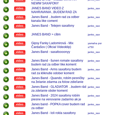
NEWW SAXAFONY
JANES BAND VIDEO Z
video
janko_sax
NAHRAVANIA...BUDEM RAD ZA
ODOBER KANALA LIKE COMENT
Janes Band ...budem rad za odber
video
janko_sax
kanala like coment
Janes Band - Tetejen saxafony
video
janko_sax
JANES BAND > cítim
video
janko_sax
Gipsy Fanky Ladomirová - Mix
video
yamaha psr
Čardašov ( Oficial Videoklip)
s750
Janes Band - saxafoooonyy
video
janko_sax
Janes Band - šunen romale saxafony
video
janko_sax
budem rad za odber like.koment
Janes Band - Arms saxafony budem
video
janko_sax
rad za kliknutie odober koment
Janes Band - Quando, robím pesničky
video
janko_sax
na želanie zdarma za folow zdieľanie
like ozvy sa mi na koment fb
Janes Band - GLADIATOR ...budem rád
video
janko_sax
za zdelanie obder koment
Janes Band - 2024 saxafony robím
video
janko_sax
piesne na venovanie zadarmo ak je
zaujem ozvy sa
Janes band - POPKA cover budem rad
video
janko_sax
za odber
Janes Band - loli rokla saxafony
video
janko_sax