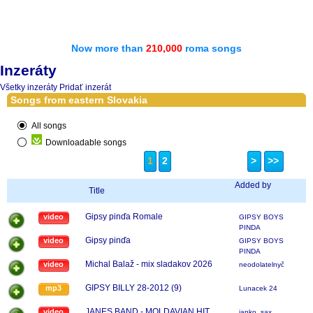
Now more than
210,000
roma songs
Inzeráty
Všetky inzeráty
Pridať inzerát
Songs from eastern Slovakia
All songs
Downloadable songs
1
2
>
>>
Added by
Title
Gipsy pinďa Romale
video
GIPSY BOYS
PINDA
Gipsy pinďa
video
GIPSY BOYS
PINDA
Michal Balaž - mix sladakov 2026
video
neodolatelnyčavo
GIPSY BILLY 28-2012 (9)
mp3
Lunacek 24
JANES BAND - MOLDAVIAN HIT
video
janko_sax