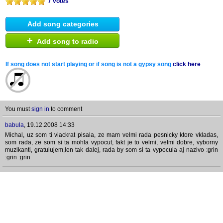
7 votes
Add song categories
+
Add song to radio
If song does not start playing or if song is not a gypsy song
click here
You must
sign in
to comment
babula
,
19.12.2008 14:33
Michal, uz som ti viackrat pisala, ze mam velmi rada pesnicky ktore vkladas,
som rada, ze som si ta mohla vypocut, fakt je to velmi, velmi dobre, vyborny
muzikanti, gratulujem,len tak dalej, rada by som si ta vypocula aj nazivo :grin
:grin :grin