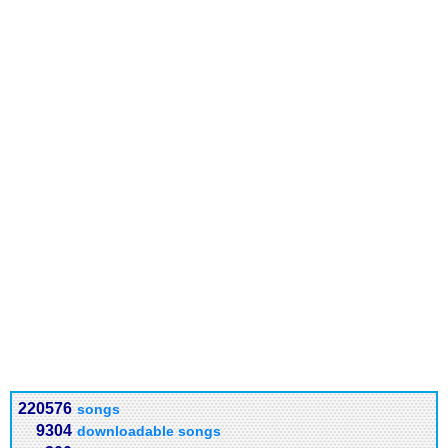
220576
songs
9304
downloadable songs