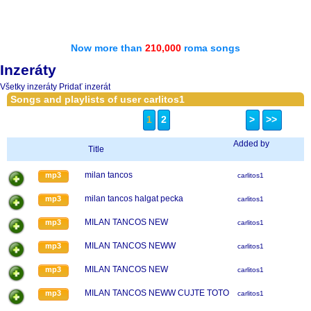
Now more than
210,000
roma songs
Inzeráty
Všetky inzeráty
Pridať inzerát
Songs and playlists of user carlitos1
1
2
>
>>
Added by
Title
milan tancos
mp3
carlitos1
milan tancos halgat pecka
mp3
carlitos1
MILAN TANCOS NEW
mp3
carlitos1
MILAN TANCOS NEWW
mp3
carlitos1
MILAN TANCOS NEW
mp3
carlitos1
MILAN TANCOS NEWW CUJTE TOTO
mp3
carlitos1