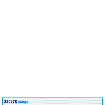
220578
songs