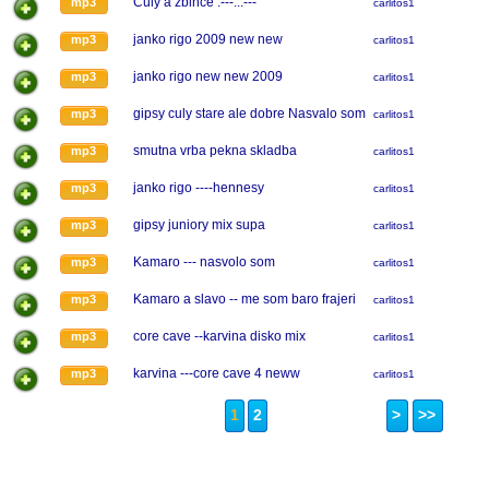
Culy a zbince .---...---
mp3
carlitos1
janko rigo 2009 new new
mp3
carlitos1
janko rigo new new 2009
mp3
carlitos1
gipsy culy stare ale dobre Nasvalo som
mp3
carlitos1
smutna vrba pekna skladba
mp3
carlitos1
janko rigo ----hennesy
mp3
carlitos1
gipsy juniory mix supa
mp3
carlitos1
Kamaro --- nasvolo som
mp3
carlitos1
Kamaro a slavo -- me som baro frajeri
mp3
carlitos1
core cave --karvina disko mix
mp3
carlitos1
karvina ---core cave 4 neww
mp3
carlitos1
1
2
>
>>