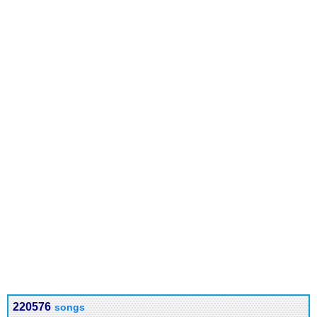
220576
songs