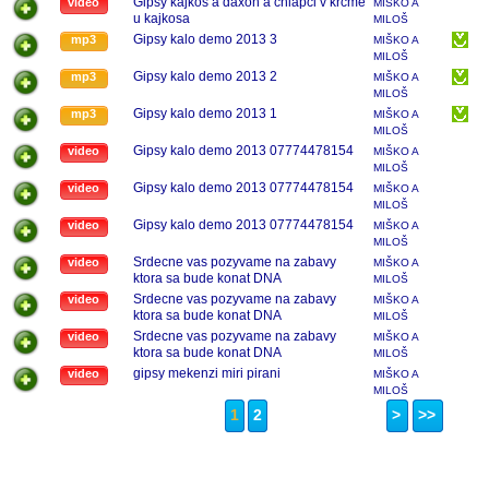
Gipsy kajkos a daxon a chlapci v krcme
video
MIŠKO A
u kajkosa
MILOŠ
Gipsy kalo demo 2013 3
mp3
MIŠKO A
MILOŠ
Gipsy kalo demo 2013 2
mp3
MIŠKO A
MILOŠ
Gipsy kalo demo 2013 1
mp3
MIŠKO A
MILOŠ
Gipsy kalo demo 2013 07774478154
video
MIŠKO A
MILOŠ
Gipsy kalo demo 2013 07774478154
video
MIŠKO A
MILOŠ
Gipsy kalo demo 2013 07774478154
video
MIŠKO A
MILOŠ
Srdecne vas pozyvame na zabavy
video
MIŠKO A
ktora sa bude konat DNA
MILOŠ
22.11.2013....v bare persia...o 20
Srdecne vas pozyvame na zabavy
video
MIŠKO A
hod...zabavat vas bude Gipsy mekenzi
ktora sa bude konat DNA
MILOŠ
pavlovce usporiadateia apen
22.11.2013....v bare persia...o 20
Srdecne vas pozyvame na zabavy
video
MIŠKO A
mirga....adresa adresa bd8 7at keighley
hod...zabavat vas bude Gipsy mekenzi
ktora sa bude konat DNA
MILOŠ
rd
pavlovce usporiadateia apen
22.11.2013....v bare persia...o 20
gipsy mekenzi miri pirani
video
MIŠKO A
mirga....adresa adresa bd8 7at keighley
hod...zabavat vas bude Gipsy mekenzi
MILOŠ
rd
pavlovce usporiadateia apen
1
2
>
>>
mirga....adresa adresa bd8 7at keighley
rd