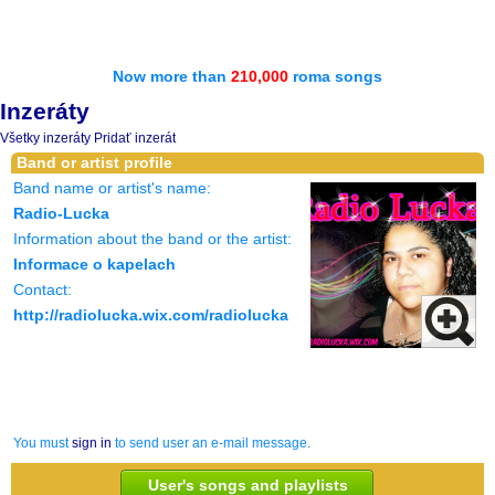
Now more than
210,000
roma songs
Inzeráty
Všetky inzeráty
Pridať inzerát
Band or artist profile
Band name or artist's name:
Radio-Lucka
Information about the band or the artist:
Informace o kapelach
Contact:
http://radiolucka.wix.com/radiolucka
You must
sign in
to send user an e-mail message.
User's songs and playlists