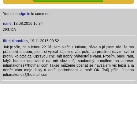
You must
sign in
to comment
nane
,
13.08.2016 16:34
ZRUDA
littlejulianaKiss
,
19.11.2015 00:52
Jak je vše, co s tebou ?? Já jsem slečnu Julianu, dívka a já jsem rád, že má
přátelství s tebou, jsem si vybral zájem o vás poté, co prostřednictvím svého
profilu kolotoc.cz. Opravdu chci mít dobrý přátelství s vámi. Prosím, budu rádi,
když budete odpovídat na mě skrz můj soukromý e-mailem na adrese:
julianakones@hotmail.com Takže můžeme poznat se navzájem víc lepší a já
dobře vám moje fotky a další podrobnosti o mně OK. Tvůj přítel Juliana
julianakones@hotmail.com