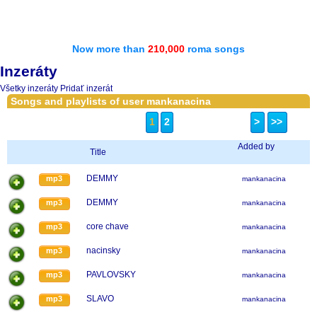
Now more than
210,000
roma songs
Inzeráty
Všetky inzeráty
Pridať inzerát
Songs and playlists of user mankanacina
1
2
>
>>
Added by
Title
DEMMY
mp3
mankanacina
DEMMY
mp3
mankanacina
core chave
mp3
mankanacina
nacinsky
mp3
mankanacina
PAVLOVSKY
mp3
mankanacina
SLAVO
mp3
mankanacina