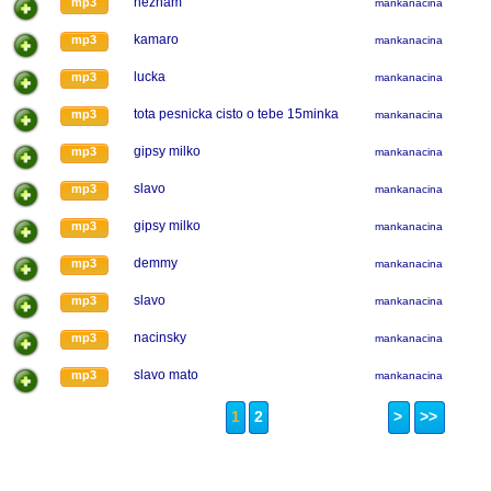
neznam
mp3
mankanacina
kamaro
mp3
mankanacina
lucka
mp3
mankanacina
tota pesnicka cisto o tebe 15minka
mp3
mankanacina
gipsy milko
mp3
mankanacina
slavo
mp3
mankanacina
gipsy milko
mp3
mankanacina
demmy
mp3
mankanacina
slavo
mp3
mankanacina
nacinsky
mp3
mankanacina
slavo mato
mp3
mankanacina
1
2
>
>>