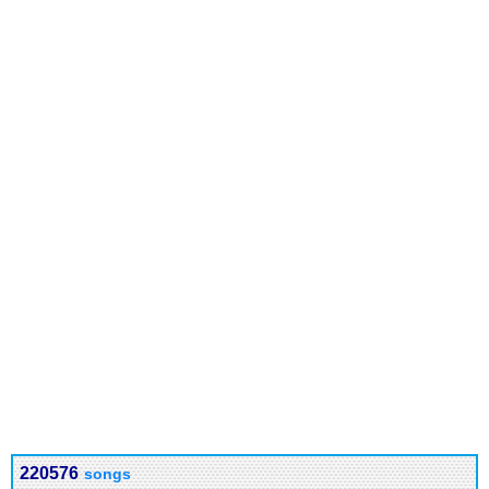
220576
songs