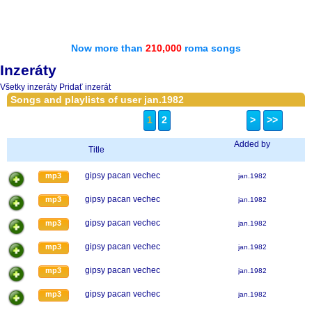
Now more than
210,000
roma songs
Inzeráty
Všetky inzeráty
Pridať inzerát
Songs and playlists of user jan.1982
1
2
>
>>
Added by
Title
gipsy pacan vechec
mp3
jan.1982
gipsy pacan vechec
mp3
jan.1982
gipsy pacan vechec
mp3
jan.1982
gipsy pacan vechec
mp3
jan.1982
gipsy pacan vechec
mp3
jan.1982
gipsy pacan vechec
mp3
jan.1982