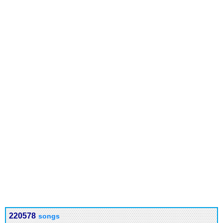
220578
songs