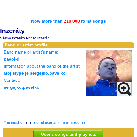
Now more than
210,000
roma songs
Inzeráty
Všetky inzeráty
Pridať inzerát
Band or artist profile
Band name or artist's name:
pavol-dj
Information about the band or the artist:
Moj slype je sergejko.pavelko
Contact:
sergejko.pavelko
You must
sign in
to send user an e-mail message.
User's songs and playlists