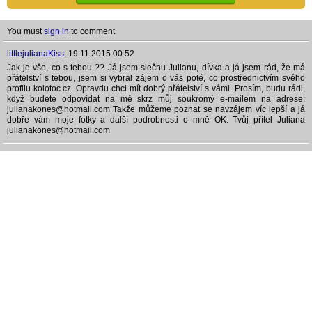
You must
sign in
to comment
littlejulianaKiss
,
19.11.2015 00:52
Jak je vše, co s tebou ?? Já jsem slečnu Julianu, dívka a já jsem rád, že má
přátelství s tebou, jsem si vybral zájem o vás poté, co prostřednictvím svého
profilu kolotoc.cz. Opravdu chci mít dobrý přátelství s vámi. Prosím, budu rádi,
když budete odpovídat na mě skrz můj soukromý e-mailem na adrese:
julianakones@hotmail.com Takže můžeme poznat se navzájem víc lepší a já
dobře vám moje fotky a další podrobnosti o mně OK. Tvůj přítel Juliana
julianakones@hotmail.com