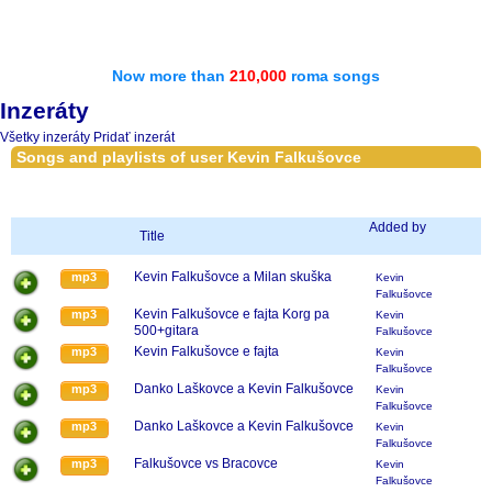
Now more than
210,000
roma songs
Inzeráty
Všetky inzeráty
Pridať inzerát
Songs and playlists of user Kevin Falkušovce
Added by
Title
Kevin Falkušovce a Milan skuška
mp3
Kevin
Falkušovce
Kevin Falkušovce e fajta Korg pa
mp3
Kevin
500+gitara
Falkušovce
Kevin Falkušovce e fajta
mp3
Kevin
Falkušovce
Danko Laškovce a Kevin Falkušovce
mp3
Kevin
Falkušovce
Danko Laškovce a Kevin Falkušovce
mp3
Kevin
Falkušovce
Falkušovce vs Bracovce
mp3
Kevin
Falkušovce