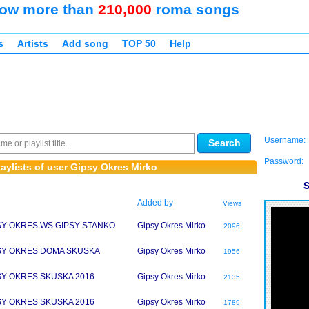
ow more than
210,000
roma songs
s
Artists
Add song
TOP 50
Help
Username:
Search
Password:
aylists of user Gipsy Okres Mirko
S
Added by
Views
SY OKRES WS GIPSY STANKO
Gipsy Okres Mirko
2096
SY OKRES DOMA SKUSKA
Gipsy Okres Mirko
1956
SY OKRES SKUSKA 2016
Gipsy Okres Mirko
2135
SY OKRES SKUSKA 2016
Gipsy Okres Mirko
1789