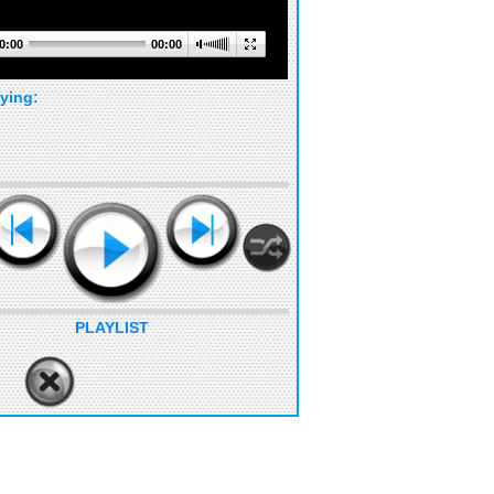
0:00
00:00
ying:
PLAYLIST