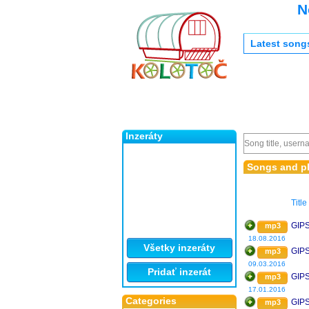
N
Latest song
Inzeráty
Songs and pl
Title
GIP
mp3
18.08.2016
Všetky inzeráty
GIP
mp3
09.03.2016
Pridať inzerát
GIP
mp3
17.01.2016
Categories
GIP
mp3