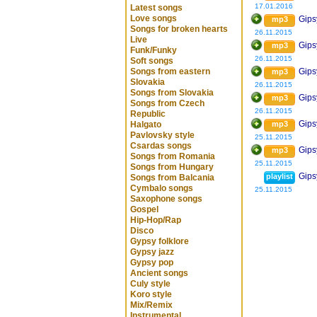
17.01.2016
Latest songs
Love songs
Gips
mp3
Songs for broken hearts
26.11.2015
Live
Gips
mp3
Funk/Funky
26.11.2015
Soft songs
Songs from eastern
Gips
mp3
Slovakia
26.11.2015
Songs from Slovakia
Gips
mp3
Songs from Czech
26.11.2015
Republic
Gips
Halgato
mp3
Pavlovsky style
25.11.2015
Csardas songs
Gips
mp3
Songs from Romania
25.11.2015
Songs from Hungary
Gips
playlist
Songs from Balcania
Cymbalo songs
25.11.2015
Saxophone songs
Gospel
Hip-Hop/Rap
Disco
Gypsy folklore
Gypsy jazz
Gypsy pop
Ancient songs
Culy style
Koro style
Mix/Remix
Instrumental