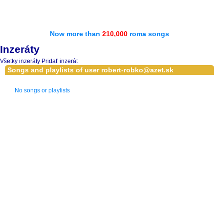
Now more than
210,000
roma songs
Inzeráty
Všetky inzeráty
Pridať inzerát
Songs and playlists of user robert-robko@azet.sk
No songs or playlists