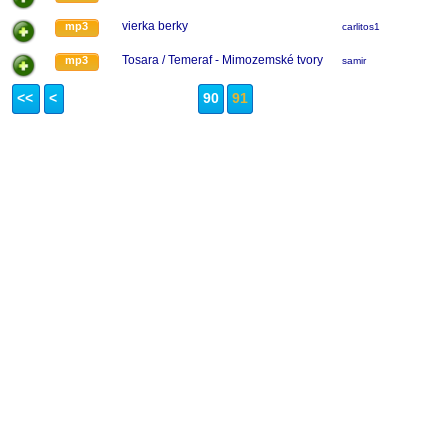
vierka berky
mp3
carlitos1
Tosara / Temeraf - Mimozemské tvory
mp3
samir
<<
<
90
91