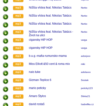
Nižšia vŕstva feat. Nikolas Takács
mp3
Norko
Nižšia vŕstva feat. Nikolas Takács
mp3
Norko
Nižšia vŕstva feat. Nikolas Takács
mp3
Norko
Nižšia vŕstva feat. Nikolas Takács -
mp3
Norko
Život na ulici
cigansky HIP HOP
mp3
varga
cigansky HIP HOP
mp3
varga
b.u.g.-mafia-rumunsko-mama
mp3
adzejxxx
Miss Elliott &50 cent & roma mix
mp3
miki
nais tuke
mp3
adelaxxx
Gizman-Teplice 6
mp3
Sestak
mario peticky
mp3
peticky123
Amaro Štylos
mp3
Slivka21
david rostaš
mp3
Isabellka.cz