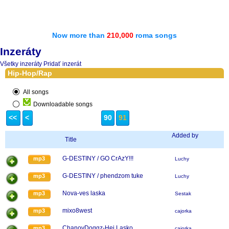
Now more than
210,000
roma songs
Inzeráty
Všetky inzeráty
Pridať inzerát
Hip-Hop/Rap
All songs
Downloadable songs
<<
<
90
91
Added by
Title
G-DESTINY / GO CrAzY!!!
mp3
Luchy
G-DESTINY / phendzom tuke
mp3
Luchy
Nova-ves laska
mp3
Sestak
mixo8west
mp3
cajorka
ChanovDoggz-Hej Lasko
mp3
cajorka