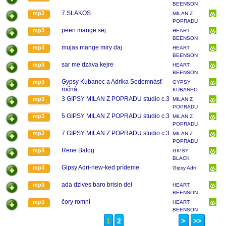
BEENSON
...BAND
7.SLAKOS
mp3
MILAN Z
POPRADU
peen mange sej
mp3
HEART
BEENSON
...BAND
mujas mange miry daj
mp3
HEART
BEENSON
...BAND
sar me dzava kejre
mp3
HEART
BEENSON
...BAND
Gypsy Kubanec a Adrika Sedemnásť
mp3
GYPSY
ročná
KUBANEC
ZDIEĽAJ
3 GIPSY MILAN Z POPRADU studio c.3
mp3
MILAN Z
POPRADU
5 GIPSY MILAN Z POPRADU studio c.3
mp3
MILAN Z
POPRADU
7 GIPSY MILAN Z POPRADU studio c.3
mp3
MILAN Z
POPRADU
Rene Balog
mp3
GIPSY
BLACK
CHORDS
Gipsy Adri-new-ked prídeme
mp3
Gipsy Adri
ada dzives baro brisin del
mp3
HEART
BEENSON
...BAND
čory romni
mp3
HEART
BEENSON
...BAND
1
2
>
>>