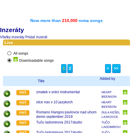
Now more than
210,000
roma songs
Inzeráty
Všetky inzeráty
Pridať inzerát
Live
All songs
Downloadable songs
1
2
>
>>
Added by
Title
zmatek v srdci instrumental
mp3
HEART
BEENSON
...BAND
otce nas v 10 jazykoch
mp3
HEART
BEENSON
...BAND
Romano Hangos pavlovce nad uhom
mp3
DULA KEŠEL
demo september 2018
LASKOVCE
Tučo ladomirova 2017studio
mp3
TUČO
LADOMIROVÁ
Tučo ladomirova 2017studio
mp3
TUČO