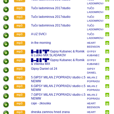
LADOMIROVÁ
Tučo ladomirova 2017studio
mp3
TUČO
LADOMIROVÁ
Tučo ladomirova 2017studio
mp3
TUČO
LADOMIROVÁ
Tučo ladomirova 2017studio
mp3
TUČO
LADOMIROVÁ
A UZ SVICI
mp3
TUČO
LADOMIROVÁ
in the morning
mp3
HEART
BEENSON
...BAND
█▬█ █ ▀█▀ Gypsy Kubanec & Romik
mp3
GYPSY
& Lubko MIX SLADAKOV
KUBANEC
ZDIEĽAJ
█▬█ █ ▀█▀ Gypsy Kubanec & Romik
mp3
GYPSY
& Vikinka MIX
KUBANEC
ZDIEĽAJ
Gipsy Daniel cd 24
mp3
GIPSY
DANIEL
5.GIPSY MILAN Z POPRADU studio c.5
mp3
MILAN Z
NEWW
POPRADU
6.GIPSY MILAN Z POPRADU studio c.5
mp3
MILAN Z
NEWW
POPRADU
7.GIPSY MILAN Z POPRADU studio c.5
mp3
MILAN Z
NEWW
POPRADU
caje - zkouska
mp3
HEART
BEENSON
...BAND
dneska zamnou hned zrana
mp3
HEART