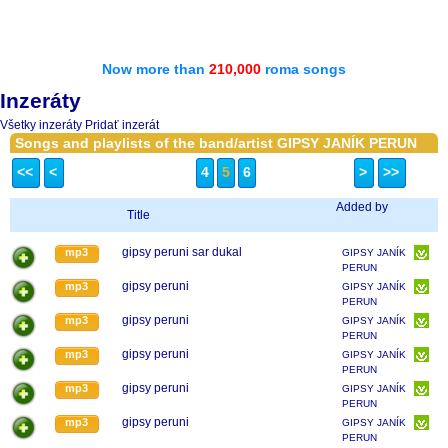
Now more than
210,000
roma songs
Inzeráty
Všetky inzeráty
Pridať inzerát
Songs and playlists of the band/artist GIPSY JANÍK PERUN
<<
<
4
5
6
>
>>
Added by
Title
gipsy peruni sar dukal
mp3
GIPSY JANÍK
PERUN
gipsy peruni
mp3
GIPSY JANÍK
PERUN
gipsy peruni
mp3
GIPSY JANÍK
PERUN
gipsy peruni
mp3
GIPSY JANÍK
PERUN
gipsy peruni
mp3
GIPSY JANÍK
PERUN
gipsy peruni
mp3
GIPSY JANÍK
PERUN