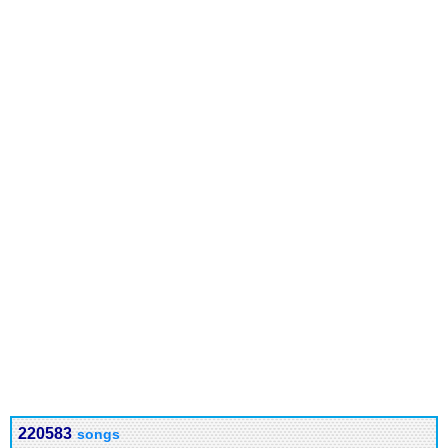
220583
songs