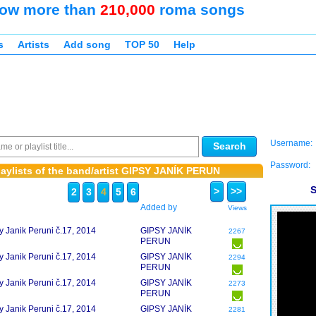
ow more than
210,000
roma songs
s
Artists
Add song
TOP 50
Help
Username:
Search
Password:
aylists of the band/artist GIPSY JANÍK PERUN
S
>
>>
2
3
4
5
6
Added by
Views
y Janik Peruni č.17, 2014
GIPSY JANÍK
2267
PERUN
y Janik Peruni č.17, 2014
GIPSY JANÍK
2294
PERUN
y Janik Peruni č.17, 2014
GIPSY JANÍK
2273
PERUN
y Janik Peruni č.17, 2014
GIPSY JANÍK
2281