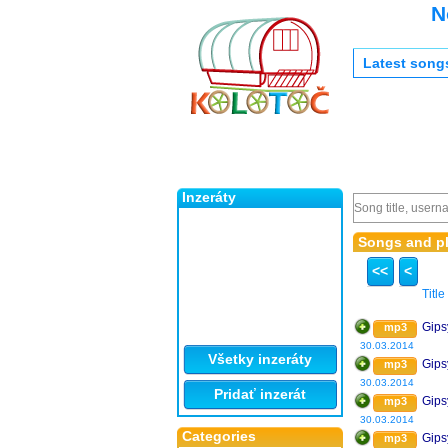
N
Latest song
Inzeráty
Songs and pl
<<
<
Title
Gips
mp3
30.03.2014
Všetky inzeráty
Gips
mp3
30.03.2014
Pridať inzerát
Gips
mp3
30.03.2014
Categories
Gips
mp3