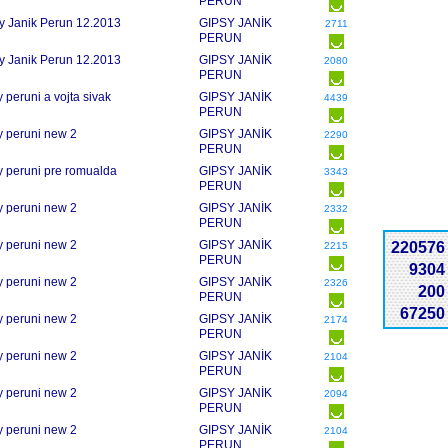
PERUN
y Janik Perun 12.2013
GIPSY JANÍK
2711
PERUN
y Janik Perun 12.2013
GIPSY JANÍK
2080
PERUN
y peruni a vojta sivak
GIPSY JANÍK
4439
PERUN
y peruni new 2
GIPSY JANÍK
2290
PERUN
y peruni pre romualda
GIPSY JANÍK
3343
PERUN
y peruni new 2
GIPSY JANÍK
2332
PERUN
y peruni new 2
GIPSY JANÍK
220576
2215
PERUN
9304
y peruni new 2
GIPSY JANÍK
2326
200
PERUN
67250
y peruni new 2
GIPSY JANÍK
2174
PERUN
y peruni new 2
GIPSY JANÍK
2104
PERUN
y peruni new 2
GIPSY JANÍK
2094
PERUN
y peruni new 2
GIPSY JANÍK
2104
PERUN