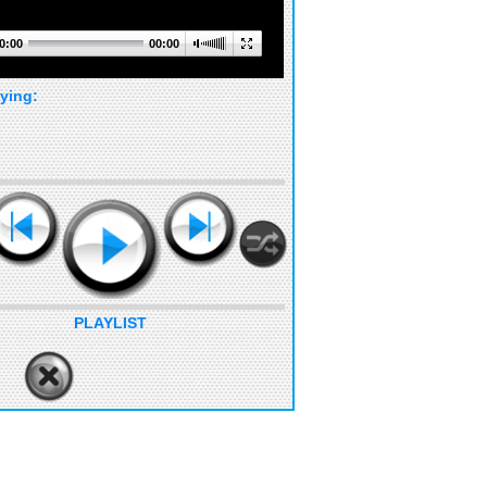
0:00
00:00
ying:
PLAYLIST