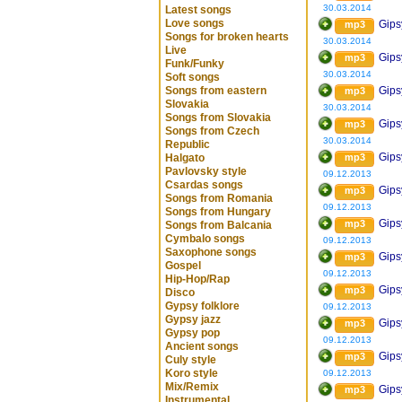
30.03.2014
Latest songs
Love songs
Gips
mp3
Songs for broken hearts
30.03.2014
Live
Gips
mp3
Funk/Funky
30.03.2014
Soft songs
Songs from eastern
Gips
mp3
Slovakia
30.03.2014
Songs from Slovakia
Gips
mp3
Songs from Czech
30.03.2014
Republic
Gips
Halgato
mp3
Pavlovsky style
09.12.2013
Csardas songs
Gips
mp3
Songs from Romania
09.12.2013
Songs from Hungary
Gips
mp3
Songs from Balcania
Cymbalo songs
09.12.2013
Saxophone songs
Gips
mp3
Gospel
09.12.2013
Hip-Hop/Rap
Gips
mp3
Disco
Gypsy folklore
09.12.2013
Gypsy jazz
Gips
mp3
Gypsy pop
09.12.2013
Ancient songs
Gips
mp3
Culy style
Koro style
09.12.2013
Mix/Remix
Gips
mp3
Instrumental