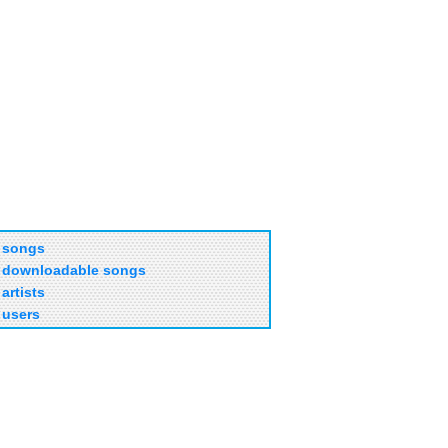
songs
downloadable songs
artists
users