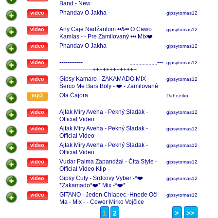
Band - New
Phandav O Jakha -
video
gipsytomas123
Any Čaje Nadžanlom ••&•• O Čawo
video
gipsytomas123
Kamlas - - Pre Zamilovaný ••• Mix❤️
Phandav O Jakha -
video
gipsytomas123
------------................................,,,,,,,,,,,,,,,,,,,---
video
gipsytomas123
-----------------+++++++++++++
Gipsy Kamaro - ZAKAMADO MIX -
video
gipsytomas123
Šerco Me Bars Boly - ❤️ - Zamilované
❤️
Ola Čajora
mp3
Daheerko
Ajtak Miry Aveha - Pekný Sladak -
video
gipsytomas123
Official Video
Ajtak Miry Aveha - Pekný Sladak -
video
gipsytomas123
Official Video
Ajtak Miry Aveha - Pekný Sladak -
video
gipsytomas123
Official Video
Vudar Palma Zapandžal - Čita Style -
video
gipsytomas123
Official Video Klip -
Gipsy Culy - Srdcovy Vyber -*❤️
video
gipsytomas123
*Zakamado*❤️* Mix -*❤️*
GITANO - Jeden Chlapec -Hnede Oči
video
gipsytomas123
Ma - Mix - - Cower Mirko Vojčice
1
2
>
>>