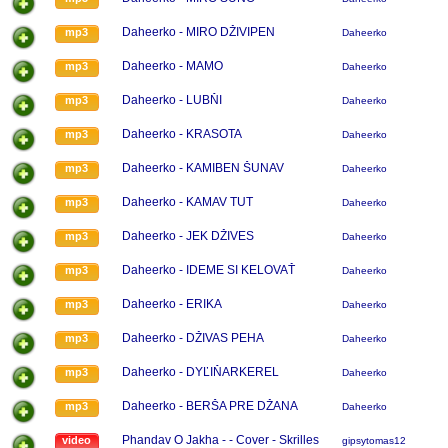
Daheerko - MIRO DŽIVIPEN
mp3
Daheerko
Daheerko - MAMO
mp3
Daheerko
Daheerko - LUBŇI
mp3
Daheerko
Daheerko - KRASOTA
mp3
Daheerko
Daheerko - KAMIBEN ŠUNAV
mp3
Daheerko
Daheerko - KAMAV TUT
mp3
Daheerko
Daheerko - JEK DŽIVES
mp3
Daheerko
Daheerko - IDEME SI KELOVAŤ
mp3
Daheerko
Daheerko - ERIKA
mp3
Daheerko
Daheerko - DŽIVAS PEHA
mp3
Daheerko
Daheerko - DYĽIŇARKEREL
mp3
Daheerko
Daheerko - BERŠA PRE DŽANA
mp3
Daheerko
Phandav O Jakha - - Cover - Skrilles
video
gipsytomas123