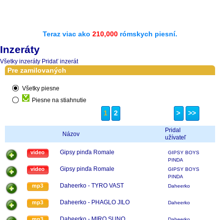
Teraz viac ako
210,000
rómskych piesní.
Inzeráty
Všetky inzeráty
Pridať inzerát
Pre zamilovaných
Všetky piesne
Piesne na stiahnutie
1
2
>
>>
Pridal
Názov
užívateľ
Gipsy pinďa Romale
video
GIPSY BOYS
PINDA
Gipsy pinďa Romale
video
GIPSY BOYS
PINDA
Daheerko - TYRO VAST
mp3
Daheerko
Daheerko - PHAGLO JILO
mp3
Daheerko
Daheerko - MIRO SUNO
mp3
Daheerko