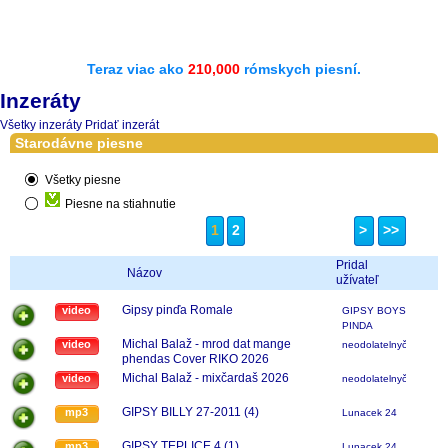
Teraz viac ako
210,000
rómskych piesní.
Inzeráty
Všetky inzeráty
Pridať inzerát
Starodávne piesne
Všetky piesne
Piesne na stiahnutie
1
2
>
>>
Pridal
Názov
užívateľ
Gipsy pinďa Romale
video
GIPSY BOYS
PINDA
Michal Balaž - mrod dat mange
video
neodolatelnyčavo
phendas Cover RIKO 2026
Michal Balaž - mixčardaš 2026
video
neodolatelnyčavo
GIPSY BILLY 27-2011 (4)
mp3
Lunacek 24
GIPSY TEPLICE 4 (1)
mp3
Lunacek 24