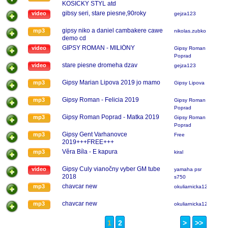
KOSICKY STYL atd
gibsy seri, stare piesne,90roky
video
gejza123
gipsy niko a daniel cambakere cawe
mp3
nikolas.zubko
demo cd
GIPSY ROMAN - MILIÓNY
video
Gipsy Roman
Poprad
stare piesne dromeha dzav
video
gejza123
Gipsy Marian Lipova 2019 jo mamo
mp3
Gipsy Lipova
Gipsy Roman - Felicia 2019
mp3
Gipsy Roman
Poprad
Gipsy Roman Poprad - Matka 2019
mp3
Gipsy Roman
Poprad
Gipsy Gent Varhanovce
mp3
Free
2019+++FREE+++
Věra Bíla - E kapura
mp3
kiral
Gipsy Culy vianočny vyber GM tube
video
yamaha psr
2018
s750
chavcar new
mp3
okuliarnicka123
chavcar new
mp3
okuliarnicka123
1
2
>
>>