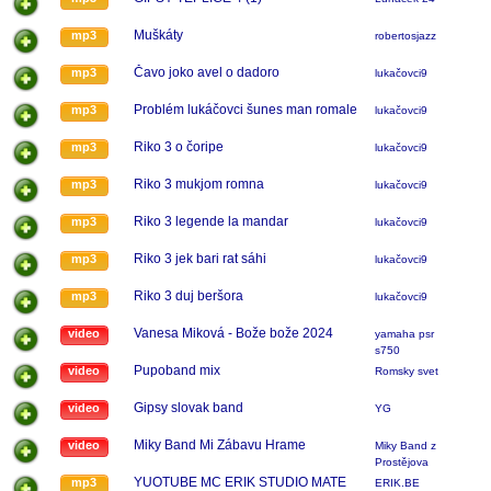
Muškáty
mp3
robertosjazz
Čavo joko avel o dadoro
mp3
lukačovci9
Problém lukáčovci šunes man romale
mp3
lukačovci9
Riko 3 o čoripe
mp3
lukačovci9
Riko 3 mukjom romna
mp3
lukačovci9
Riko 3 legende la mandar
mp3
lukačovci9
Riko 3 jek bari rat sáhi
mp3
lukačovci9
Riko 3 duj beršora
mp3
lukačovci9
Vanesa Miková - Bože bože 2024
video
yamaha psr
s750
Pupoband mix
video
Romsky svet
Gipsy slovak band
video
YG
Miky Band Mi Zábavu Hrame
video
Miky Band z
Prostějova
YUOTUBE MC ERIK STUDIO MATE
mp3
ERIK.BE