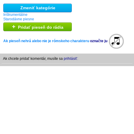
Zmeniť kategórie
Inštrumentálne
Starodávne piesne
+
Pridať pieseň do rádia
Ak pieseň nehrá alebo nie je rómskeho charakteru
označte ju
Ak chcete pridať komentár, musíte sa
prihlásiť: