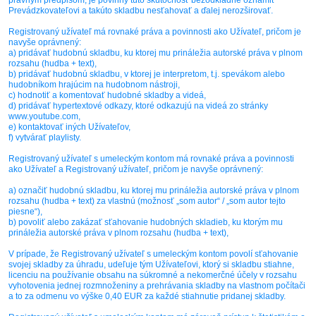
právnym predpisom, je povinný túto skutočnosť bezodkladne oznámiť
Prevádzkovateľovi a takúto skladbu nesťahovať a ďalej nerozširovať.
Registrovaný užívateľ má rovnaké práva a povinnosti ako Užívateľ, pričom je
navyše oprávnený:
a) pridávať hudobnú skladbu, ku ktorej mu prináležia autorské práva v plnom
rozsahu (hudba + text),
b) pridávať hudobnú skladbu, v ktorej je interpretom, t.j. spevákom alebo
hudobníkom hrajúcim na hudobnom nástroji,
c) hodnotiť a komentovať hudobné skladby a videá,
d) pridávať hypertextové odkazy, ktoré odkazujú na videá zo stránky
www.youtube.com,
e) kontaktovať iných Užívateľov,
f) vytvárať playlisty.
Registrovaný užívateľ s umeleckým kontom má rovnaké práva a povinnosti
ako Užívateľ a Registrovaný užívateľ, pričom je navyše oprávnený:
a) označiť hudobnú skladbu, ku ktorej mu prináležia autorské práva v plnom
rozsahu (hudba + text) za vlastnú (možnosť „som autor“ / „som autor tejto
piesne“),
b) povoliť alebo zakázať sťahovanie hudobných skladieb, ku ktorým mu
prináležia autorské práva v plnom rozsahu (hudba + text),
V prípade, že Registrovaný užívateľ s umeleckým kontom povolí sťahovanie
svojej skladby za úhradu, udeľuje tým Užívateľovi, ktorý si skladbu stiahne,
licenciu na používanie obsahu na súkromné a nekomerčné účely v rozsahu
vyhotovenia jednej rozmnoženiny a prehrávania skladby na vlastnom počítači
a to za odmenu vo výške 0,40 EUR za každé stiahnutie pridanej skladby.