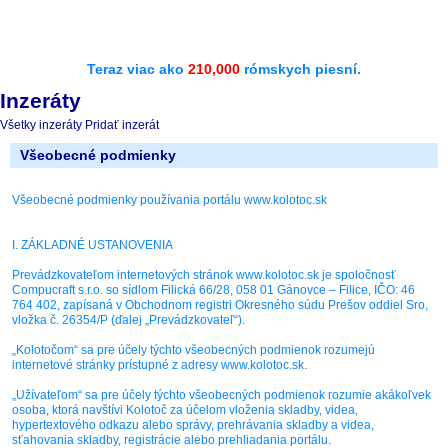
Teraz viac ako
210,000
rómskych piesní.
Inzeráty
Všetky inzeráty
Pridať inzerát
Všeobecné podmienky
Všeobecné podmienky používania portálu www.kolotoc.sk
I. ZÁKLADNÉ USTANOVENIA
Prevádzkovateľom internetových stránok www.kolotoc.sk je spoločnosť
Compucraft s.r.o. so sídlom Filická 66/28, 058 01 Gánovce – Filice, IČO: 46
764 402, zapísaná v Obchodnom registri Okresného súdu Prešov oddiel Sro,
vložka č. 26354/P (ďalej „Prevádzkovateľ“).
„Kolotočom“ sa pre účely týchto všeobecných podmienok rozumejú
internetové stránky prístupné z adresy www.kolotoc.sk.
„Užívateľom“ sa pre účely týchto všeobecných podmienok rozumie akákoľvek
osoba, ktorá navštívi Kolotoč za účelom vloženia skladby, videa,
hypertextového odkazu alebo správy, prehrávania skladby a videa,
sťahovania skladby, registrácie alebo prehliadania portálu.