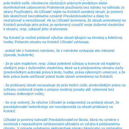
práv tretích osôb, všeobecne záväzných právnych predpisov alebo
ktoréhokoľvek ustanovenia Podmienok používania bez nároku na náhradu zo
strany Používateľa. Ak Užívateľ nájde na Kolotoči uvedený obsah, je povinný
túto skutočnosť bezodkladne oznámiť Prevádzkovateľovi a ďalej ho
nesťahovať a nerozširovať. Ak sa Užívateľ domnieva, že obsah umiestnený na
Kolotoči porušuje jeho práva, je oprávnený označiť svoje duševné vlastníctvo
k obsahu, resp. zakázať jeho sťahovanie.
Na Kolotoč je možné pridávať výlučne obsah týkajúci sa rómskej a folklórnej
hudby. Pridaním obsahu na Kolotoč Užívateľ vyhlasuje,
- pokiaľ ide o hudobnú nahrávku, že v nahrávke vystupuje ako interpret
(spevák, hudobník);
- že je sám majiteľom, resp. získal potrebné súhlasy a licencie od majiteľov
všetkých práv z duševného vlastníctva, ktoré sa k pridávanému obsahu viažu
(predovšetkým autorské práva k textu, hudbe, práva výkonných umelcov), a že
tieto práva bude udržiavať pokiaľ bude obsah umiestnený na Kolotoči;
- že pridávaný obsah nezasahuje do práv tretích osôb, predovšetkým práva na
ochranu osobnosti (nejde o prejavy osobnej povahy atď. vytvorené bez
súhlasu dotknutých osôb);
- že si je vedomý, že výlučne Užívateľ je zodpovedný za pridaný obsah, že
prevádzkovateľ nekontroluje ani nezodpovedá za obsah pridávaný na
Kolotoč.
Užívateľ je povinný nahradiť Prevádzkovateľovi škodu, ktorá mu vznikne v
súvislosti s nepravdivými vyhláseniami užívateľa vo vzťahu k pridávanému
obsahu. V prípade uplatnenia akéhokoľvek nároku týkajúceho sa pridaného