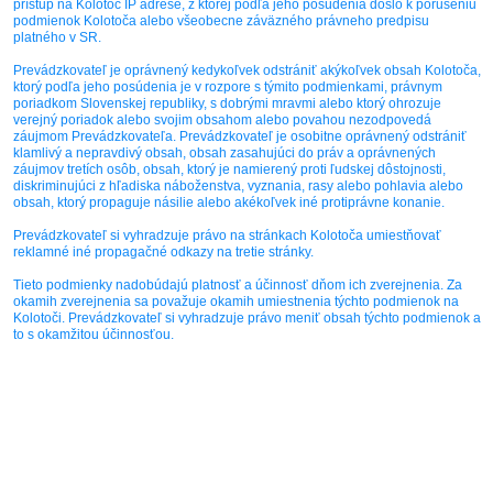
prístup na Kolotoč IP adrese, z ktorej podľa jeho posúdenia došlo k porušeniu
podmienok Kolotoča alebo všeobecne záväzného právneho predpisu
platného v SR.
Prevádzkovateľ je oprávnený kedykoľvek odstrániť akýkoľvek obsah Kolotoča,
ktorý podľa jeho posúdenia je v rozpore s týmito podmienkami, právnym
poriadkom Slovenskej republiky, s dobrými mravmi alebo ktorý ohrozuje
verejný poriadok alebo svojim obsahom alebo povahou nezodpovedá
záujmom Prevádzkovateľa. Prevádzkovateľ je osobitne oprávnený odstrániť
klamlivý a nepravdivý obsah, obsah zasahujúci do práv a oprávnených
záujmov tretích osôb, obsah, ktorý je namierený proti ľudskej dôstojnosti,
diskriminujúci z hľadiska náboženstva, vyznania, rasy alebo pohlavia alebo
obsah, ktorý propaguje násilie alebo akékoľvek iné protiprávne konanie.
Prevádzkovateľ si vyhradzuje právo na stránkach Kolotoča umiestňovať
reklamné iné propagačné odkazy na tretie stránky.
Tieto podmienky nadobúdajú platnosť a účinnosť dňom ich zverejnenia. Za
okamih zverejnenia sa považuje okamih umiestnenia týchto podmienok na
Kolotoči. Prevádzkovateľ si vyhradzuje právo meniť obsah týchto podmienok a
to s okamžitou účinnosťou.