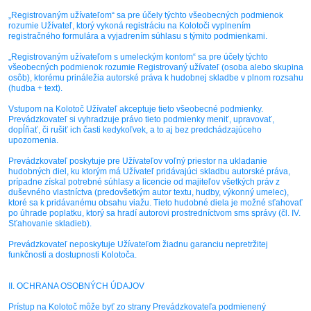
„Registrovaným užívateľom“ sa pre účely týchto všeobecných podmienok
rozumie Užívateľ, ktorý vykoná registráciu na Kolotoči vyplnením
registračného formulára a vyjadrením súhlasu s týmito podmienkami.
„Registrovaným užívateľom s umeleckým kontom“ sa pre účely týchto
všeobecných podmienok rozumie Registrovaný užívateľ (osoba alebo skupina
osôb), ktorému prináležia autorské práva k hudobnej skladbe v plnom rozsahu
(hudba + text).
Vstupom na Kolotoč Užívateľ akceptuje tieto všeobecné podmienky.
Prevádzkovateľ si vyhradzuje právo tieto podmienky meniť, upravovať,
dopĺňať, či rušiť ich časti kedykoľvek, a to aj bez predchádzajúceho
upozornenia.
Prevádzkovateľ poskytuje pre Užívateľov voľný priestor na ukladanie
hudobných diel, ku ktorým má Užívateľ pridávajúci skladbu autorské práva,
prípadne získal potrebné súhlasy a licencie od majiteľov všetkých práv z
duševného vlastníctva (predovšetkým autor textu, hudby, výkonný umelec),
ktoré sa k pridávanému obsahu viažu. Tieto hudobné diela je možné sťahovať
po úhrade poplatku, ktorý sa hradí autorovi prostredníctvom sms správy (čl. IV.
Sťahovanie skladieb).
Prevádzkovateľ neposkytuje Užívateľom žiadnu garanciu nepretržitej
funkčnosti a dostupnosti Kolotoča.
II. OCHRANA OSOBNÝCH ÚDAJOV
Prístup na Kolotoč môže byť zo strany Prevádzkovateľa podmienený