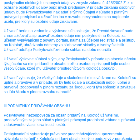
poskytnutím niektorých osobných údajov v zmysle zákona č. 428/2002 Z. z. o
ochrane osobných údajov popr. iných predpisov. V prípade získania osobných
údajov bude Prevádzkovateľ nakladať s týmito údajmi v súlade s platnými
právnymi predpismi a užívať ich iba v rozsahu nevyhnutnom na naplnenie
účelu, pre ktorý sú osobné údaje získavané.
Užívateľ berie na vedomie a výslovne súhlasí s tým, že Prevádzkovateľ bude
zhromažďovať a spracúvať osobné údaje ním poskytnuté na Kolotoči za
účelom vyplývajúcim z povahy portálu, najmä za účelom registrácie a prístupu
na Kolotoč, uhrádzania odmeny za sťahované skladby a tvorby štatistík.
Užívateľ udeľuje Poskytovateľovi tento súhlas na dobu neurčitú.
Užívateľ výslovne súhlasí s tým, aby Poskytovateľ v prípade uplatnenia nároku
týkajúceho sa ním pridaného obsahu treťou osobou sprístupnil tejto osobe
všetky údaje, ktoré mu Užívateľ prostredníctvom Kolotoča poskytol.
Užívateľ vyhlasuje, že všetky údaje a skutočnosti ním uvádzané na Kolotoči sú
úplné a pravdivé a v prípade, ak by tieto údaje a skutočnosti neboli úplné a
pravdivé, zodpovedá v plnom rozsahu za škodu, ktorú tým spôsobí a zaväzuje
sa túto škodu v plnom rozsahu nahradiť.
III.PODMIENKY PRIDÁVANIA OBSAHU
Poskytovateľ nezodpovedá za obsah pridaný na Kolotoč užívateľmi,
predovšetkým za jeho súlad s platnými právnymi predpismi vrátane s právami
z duševného vlastníctva tretích osôb.
Poskytovateľ si vyhradzuje právo bez predchádzajúceho upozornenia
užívateľa odstrániť z Kolotoča pridaný obsah, ktorý je podozrivý z porušenia