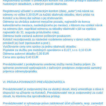
Registrovaný užívateľ s umeleckým kontom má zároveň prístup k štatistikám o
hudobných skladbách, u ktorých povolil stiahnutie.
Registrovaný užívateľ s umeleckým kontom (ďalej „autor“) má nárok na
odmenu vo výške 0,30 EUR za každú stiahnutú skladbu, ktorú pridal na
Kolotoč a ku ktorej dal súhlas s jej sťahovaním.
Odmena sa uhrádza autorovi mesačne pozadu, najneskôr do konca
kalendárneho mesiaca, nasledujúceho po mesiaci, v ktorom mu vznikol nárok
na odmenu (tzn. napríklad odmena za skladby stiahnuté v júli sa vypláca
najneskôr do 31. augusta príslušného roku).
Odmena bude zaslaná autorovi poštovým poukazom.
Kolotoč nezodpovedá za následné rozdelenie odmeny v rámci osôb, ktorým
prináleží jej časť (spoluautori a pod.).
Vyúčtovanie ceny sms správy za jednu stiahnutú skladbu:
Poplatok za službu pre mobilných operátorov a ELET, s.r.o. 0,10 EUR
Odmena autorovi skladby 0,30 EUR
Cena sms správy 0,40 EUR
Prevádzkovateľ z poskytovania uvedenej služby nemá žiadny príjem. Za
splnenie povinností vyplývajúcich z daňových predpisov zodpovedá samotný
príjemca odmeny/poplatku.
VI. PRÁVA A POVINNOSTI PREVÁDZKOVATEĽA
Prevádzkovateľ je zodpovedný iba za vlastný obsah, ktorý umiestňuje a dáva k
dispozícii na užívanie na Kolotoči. Prevádzkovateľ nie je zodpovedný za cudzí
obsah, ku ktorému iba sprostredkúva prístup.
Prevádzkovateľ si vyhradzuje právo zablokovať účet užívateľa, resp. zamedziť