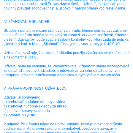
obsahu treťou osobou voči Prevádzkovateľovi je Užívateľ, ktorý obsah pridal
povinný prevziať zodpovednosť a uspokojiť nároky priamo voči tretej osobe.
IV. SŤAHOVANIE SKLADIEB
Skladby z portálu je možné sťahovať za úhradu, formou sms správy zaslanej
na telefónne číslo 8866 v tvare, ktorý sa zobrazí po zvolení možnosti „Stiahnuť
pieseň“. Užívateľovi bude spätne zaslaný kontrolný kód, ktorý zadá do políčka
„Kontrolný kód“ a klikne „Stiahnuť“. Cena jednej sms správy je 0,40 EUR.
Užívateľ sa zaväzuje, že stiahnutú skladbu použije výlučne na svoje súkromné
a nekomerčné účely.
Užívateľ berie na vedomie, že Prevádzkovateľ v žiadnom smere nezodpovedá
za obsah sťahovaných skladieb, predovšetkým za jeho súlad s právnymi
predpismi, právami z duševného vlastníctva a inými právami tretích osôb.
V. PRÁVA A POVINNOSTI UŽÍVATEĽOV
Užívateľ je oprávnený:
a) prehrávať hudobné skladby a videá,
b) sťahovať hudobné skladby za úhradu,
c) pridávať správy za úhradu,
d) vytvárať playlisty.
V prípade, že Užívateľ nájde na Portáli skladbu, ktorá je v rozpore s týmito
podmienkami, Autorským zákonom, akýmkoľvek všeobecne záväzným