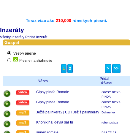
Teraz viac ako
210,000
rómskych piesní.
Inzeráty
Všetky inzeráty
Pridať inzerát
Gospel
Všetky piesne
Piesne na stiahnutie
1
2
>
>>
Pridal
Názov
užívateľ
Gipsy pinďa Romale
video
GIPSY BOYS
PINDA
Gipsy pinďa Romale
video
GIPSY BOYS
PINDA
Ježiš palinkerav | CD I Ježiš palinkerav
mp3
Daheerko
Khonik naj devla sar tu
mp3
robertosjazz
sunen romale
mp3
PASAT123