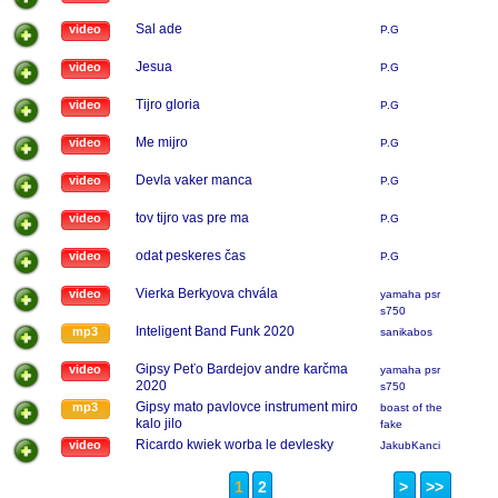
Sal ade
video
P.G
Jesua
video
P.G
Tijro gloria
video
P.G
Me mijro
video
P.G
Devla vaker manca
video
P.G
tov tijro vas pre ma
video
P.G
odat peskeres čas
video
P.G
Vierka Berkyova chvála
video
yamaha psr
s750
Inteligent Band Funk 2020
mp3
sanikabos
Gipsy Peťo Bardejov andre karčma
video
yamaha psr
2020
s750
Gipsy mato pavlovce instrument miro
mp3
boast of the
kalo jilo
fake
Ricardo kwiek worba le devlesky
video
JakubKanci
1
2
>
>>