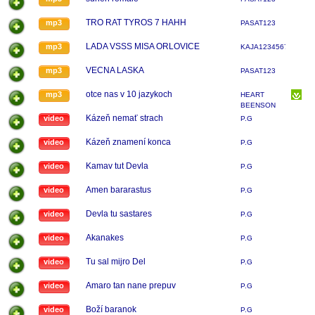
TRO RAT TYROS 7 HAHH
mp3
PASAT123
LADA VSSS MISA ORLOVICE
mp3
KAJA12345677
VECNA LASKA
mp3
PASAT123
otce nas v 10 jazykoch
mp3
HEART
BEENSON
...BAND
Kázeň nemať strach
video
P.G
Kázeň znamení konca
video
P.G
Kamav tut Devla
video
P.G
Amen bararastus
video
P.G
Devla tu sastares
video
P.G
Akanakes
video
P.G
Tu sal mijro Del
video
P.G
Amaro tan nane prepuv
video
P.G
Boží baranok
video
P.G