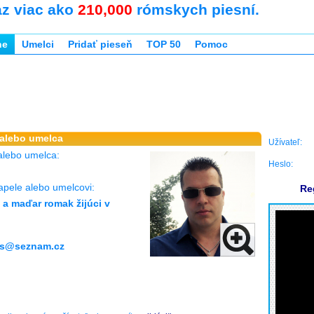
az viac ako
210,000
rómskych piesní.
ne
Umelci
Pridať pieseň
TOP 50
Pomoc
 alebo umelca
Užívateľ:
alebo umelca:
Heslo:
apele alebo umelcovi:
Re
 a maďar romak žijúci v
as@seznam.cz