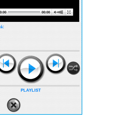
0:00
00:00
rá:
PLAYLIST