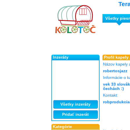
Ter
Všetky pies
Inzeráty
Profil kapely
Názov kapely 
robertosjazz
Informácie o k
vek 33 slovák
čechách :)
Kontakt:
robprodukci
Všetky inzeráty
Pridať inzerát
Kategórie