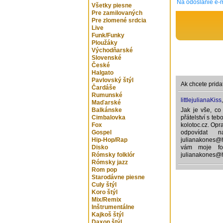
Na odoslanie e-m
Všetky piesne
Pre zamilovaných
Pre zlomené srdcia
Live
Funk/Funky
Ploužáky
Východňarské
Slovenské
České
Halgato
Pavlovský štýl
Ak chcete prida
Čardáše
Rumunské
littlejulianaKiss
Maďarské
Balkánske
Jak je vše, co
Cimbalovka
přátelství s teb
Fox
kolotoc.cz. Opr
Gospel
odpovídat 
Hip-Hop/Rap
julianakones@h
Disko
vám moje fot
Rómsky folklór
julianakones@
Rómsky jazz
Rom pop
Starodávne piesne
Culy štýl
Koro štýl
Mix/Remix
Inštrumentálne
Kajkoš štýl
Daxon štýl