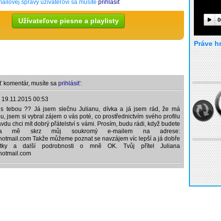
ailovej správy užívateľovi sa musíte
prihlásiť
Užívateľove piesne a playlisty
0
Práve h
ť komentár, musíte sa
prihlásiť:
,
19.11.2015 00:53
 s tebou ?? Já jsem slečnu Julianu, dívka a já jsem rád, že má
ou, jsem si vybral zájem o vás poté, co prostřednictvím svého profilu
avdu chci mít dobrý přátelství s vámi. Prosím, budu rádi, když budete
na mě skrz můj soukromý e-mailem na adrese:
otmail.com Takže můžeme poznat se navzájem víc lepší a já dobře
ky a další podrobnosti o mně OK. Tvůj přítel Juliana
hotmail.com