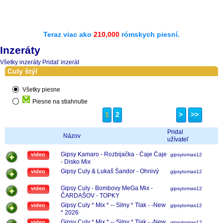
Teraz viac ako
210,000
rómskych piesní.
Inzeráty
Všetky inzeráty
Pridať inzerát
Culy štýl
Všetky piesne
Piesne na stiahnutie
1
2
>
>>
Pridal
Názov
užívateľ
Gipsy Kamaro - Rozbijačka - Čaje Čaje
video
gipsytomas123
- Disko Mix
Gipsy Culy & Lukaš Šandor - Ohnivý
video
gipsytomas123
Gipsy Culy - Bombovy MeGa Mix -
video
gipsytomas123
ČARDAŠOV - TOPKY
Gipsy Culy * Mix * -- Silny * Tlak - -New
video
gipsytomas123
* 2026
Gipsy Culy * Mix * -- Silny * Tlak - -New
video
gipsytomas123