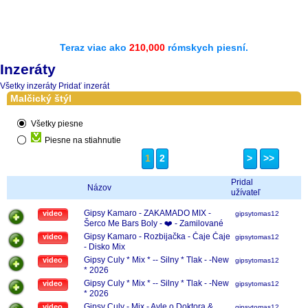
Teraz viac ako
210,000
rómskych piesní.
Inzeráty
Všetky inzeráty
Pridať inzerát
Malčický štýl
Všetky piesne
Piesne na stiahnutie
1
2
>
>>
Pridal
Názov
užívateľ
Gipsy Kamaro - ZAKAMADO MIX -
video
gipsytomas123
Šerco Me Bars Boly - ❤️ - Zamilované
❤️
Gipsy Kamaro - Rozbijačka - Čaje Čaje
video
gipsytomas123
- Disko Mix
Gipsy Culy * Mix * -- Silny * Tlak - -New
video
gipsytomas123
* 2026
Gipsy Culy * Mix * -- Silny * Tlak - -New
video
gipsytomas123
* 2026
Gipsy Culy - Mix - Avle o Doktora &
video
gipsytomas123