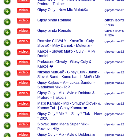
Praloro - Tlakocis
Gipsy Culy - New Mix MalučKa
video
gipsytomas123
Gipsy pinďa Romale
video
GIPSY BOYS
PINDA
Gipsy pinďa Romale
video
GIPSY BOYS
PINDA
Romske CHVALY - KrasoTa - Culy
video
gipsytomas123
SlovaK - Miky DanieL - Mekenzi -
VybeR Mix
Kajkoš - Slovak Maťo - Culy ~ Miky
video
gipsytomas123
Daniel -
Prekrásne Chvaly - Gipsy Culy &
video
gipsytomas123
Kajkoš ❤️
Nikolas MurGač - Gipsy Culy - Janik -
video
gipsytomas123
Slovak Band - Kume band - MeGa Mix
Čardase
Gipsy Kajkoš -- A -- Lukaš Šandor -
video
gipsytomas123
Sladakovi Mix - ToP
Gipsy Culy - Mix - Avle o Doktora &
video
gipsytomas123
Praloro - Tlakocis
Maťo Kamaro - Mix - Smutný Človek &
video
gipsytomas123
Kamav Tut - [ Gipsy Kamaro❤️
Gipsy Culy * Mix * -- Silny * Tlak - -New
video
gipsytomas123
* 2026
Slovak Band Mega Super Mix -
video
gipsytomas123
Peckove Hity
Gipsy Culy - Mix - Avle o Doktora &
video
gipsytomas123