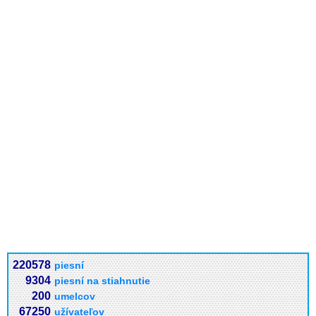
220578
piesní
9304
piesní na stiahnutie
200
umelcov
67250
užívateľov