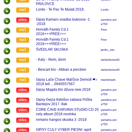
PAVLOVCE
Lordo - Te Pav Te Mulati 2018.
mp3
Lordo
Gipsy Kamaro svadba bukovce -1
video
yamaha psr
-2018
s750
Horváth Family Cd.1
mp3
Free
2018+++FREE+++
Horváth Family Cd.1
mp3
Free
2018+++FREE+++
ŠVEDLAR SKUSKA
mp3
janko_sax
- Kaly - Álom, álom
mp3
stefanbotos91
- Bescart trio - Abban a percben
mp3
stefanbotos91
Gipsy Lače Čhave Maľčice Demo8 ❤♪
mp3
marekmark
2018 tell.....0940557567
Gipsy Magda trin džuva new 2018
video
yamaha psr
s750
Gipsy Gejza trebišov zabava Frička
video
yamaha psr
Bardejov 2017 -tlak
s750
ČORE ČAVE KARVINA-STUDIO CD 20
video
yamaha psr
cely album 2018 novinka
s750
romano hangos skuska 3 -2018
video
yamaha psr
s750
GIPSY CULY VYBER PIESNI -apríl
video
yamaha psr