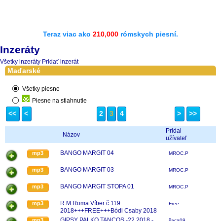
Teraz viac ako
210,000
rómskych piesní.
Inzeráty
Všetky inzeráty
Pridať inzerát
Maďarské
Všetky piesne
Piesne na stiahnutie
<<
<
2
3
4
>
>>
Pridal
Názov
užívateľ
BANGO MARGIT 04
mp3
MROC.P
BANGO MARGIT 03
mp3
MROC.P
BANGO MARGIT STOPA 01
mp3
MROC.P
R.M.Roma Víber č.119
mp3
Free
2018+++FREE+++Bódi Csaby 2018
GIPSY PALKO TANCOS -22 2018 -
mp3
šaca09