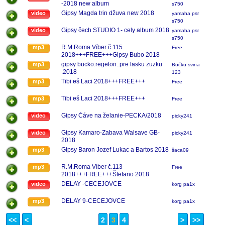
-2018 new album
s750
Gipsy Magda trin džuva new 2018
video
yamaha psr
s750
Gipsy čech STUDIO 1- cely album 2018
video
yamaha psr
s750
R.M.Roma Víber č.115
mp3
Free
2018+++FREE+++Gipsy Bubo 2018
gipsy bucko.regeton..pre lasku zuzku
mp3
Bučku svina
.2018
123
Tibi eš Laci 2018+++FREE+++
mp3
Free
Tibi eš Laci 2018+++FREE+++
mp3
Free
Gipsy Čáve na želanie-PECKA/2018
video
picky241
Gipsy Kamaro-Zabava Walsave GB-
video
picky241
2018
Gipsy Baron Jozef Lukac a Bartos 2018
mp3
šaca09
R.M.Roma Víber č.113
mp3
Free
2018+++FREE+++Štefano 2018
DELAY -CECEJOVCE
video
korg pa1x
DELAY 9-CECEJOVCE
mp3
korg pa1x
<<
<
2
3
4
>
>>