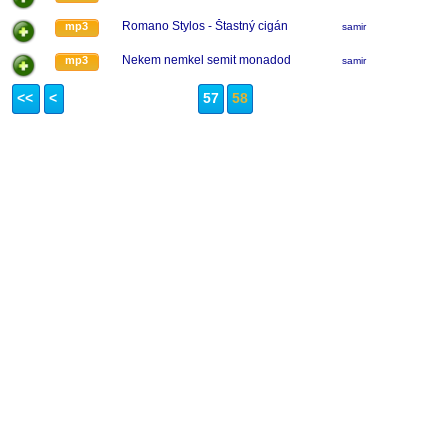
Romano Stylos - Štastný cigán
mp3
samir
Nekem nemkel semit monadod
mp3
samir
<<
<
57
58