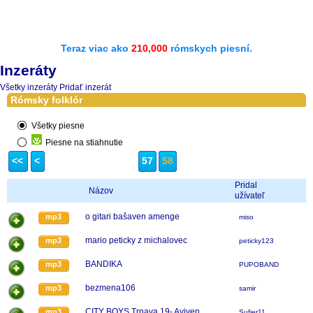
Teraz viac ako
210,000
rómskych piesní.
Inzeráty
Všetky inzeráty
Pridať inzerát
Rómsky folklór
Všetky piesne
Piesne na stiahnutie
<<
<
57
58
Pridal
Názov
užívateľ
o gitari bašaven amenge
mp3
miso
mario peticky z michalovec
mp3
peticky123
BANDIKA
mp3
PUPOBAND
bezmena106
mp3
samir
CITY BOYS Trnava 19- Aviven
mp3
Sufier11