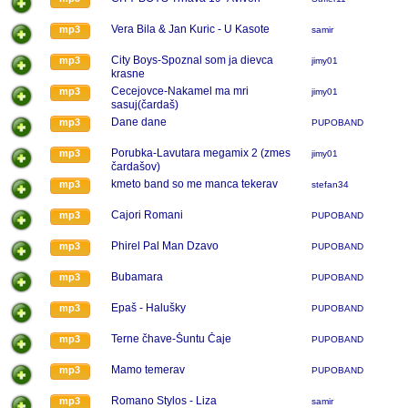
Vera Bila & Jan Kuric - U Kasote
mp3
samir
City Boys-Spoznal som ja dievca
mp3
jimy01
krasne
Cecejovce-Nakamel ma mri
mp3
jimy01
sasuj(čardaš)
Dane dane
mp3
PUPOBAND
Porubka-Lavutara megamix 2 (zmes
mp3
jimy01
čardašov)
kmeto band so me manca tekerav
mp3
stefan34
Cajori Romani
mp3
PUPOBAND
Phirel Pal Man Dzavo
mp3
PUPOBAND
Bubamara
mp3
PUPOBAND
Epaš - Halušky
mp3
PUPOBAND
Terne čhave-Šuntu Čaje
mp3
PUPOBAND
Mamo temerav
mp3
PUPOBAND
Romano Stylos - Liza
mp3
samir