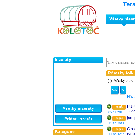
Ter
Všetky pies
Inzeráty
Rómsky folkl
Všetky pies
<<
<
Náz
PUP
mp3
Všetky inzeráty
- Sp
05.11.2013
jaro
mp3
Pridať inzerát
11.10.2013
Gips
mp3
Kategórie
rom
14.09.2013