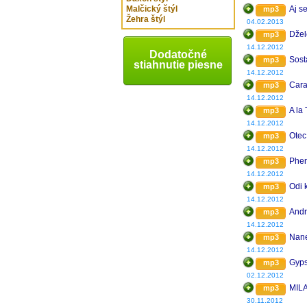
Malčický štýl
Aj s
mp3
Žehra štýl
04.02.2013
Dže
mp3
14.12.2012
Dodatočné
Sost
mp3
stiahnutie piesne
14.12.2012
Cara
mp3
14.12.2012
A la 
mp3
14.12.2012
Otec
mp3
14.12.2012
Phe
mp3
14.12.2012
Odi 
mp3
14.12.2012
Andr
mp3
14.12.2012
Nan
mp3
14.12.2012
Gyps
mp3
02.12.2012
MIL
mp3
30.11.2012