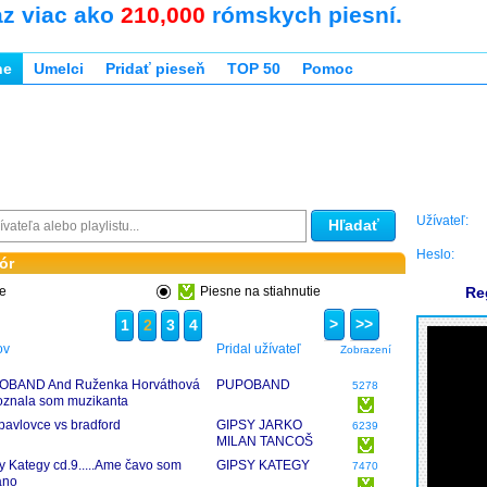
az viac ako
210,000
rómskych piesní.
ne
Umelci
Pridať pieseň
TOP 50
Pomoc
Užívateľ:
Hľadať
Heslo:
ór
ne
Piesne na stiahnutie
Re
>
>>
1
2
3
4
ov
Pridal užívateľ
Zobrazení
OBAND And Ruženka Horváthová
PUPOBAND
5278
oznala som muzikanta
 pavlovce vs bradford
GIPSY JARKO
6239
MILAN TANCOŠ
YUNIORI
y Kategy cd.9.....Ame čavo som
GIPSY KATEGY
7470
ano