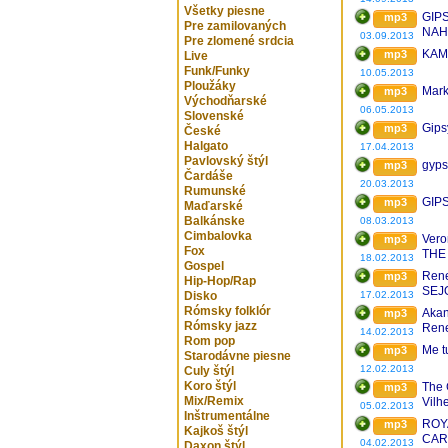
Všetky piesne
GIP
mp3
Pre zamilovaných
NAH
03.09.2013
Pre zlomené srdcia
KAM
mp3
Live
Funk/Funky
10.05.2013
Ploužáky
Mar
mp3
Východňarské
06.05.2013
Slovenské
Gips
mp3
České
Halgato
17.04.2013
Pavlovský štýl
gyps
mp3
Čardáše
20.03.2013
Rumunské
GIP
mp3
Maďarské
Balkánske
08.03.2013
Cimbalovka
Vero
mp3
Fox
THE
18.02.2013
Gospel
Rene
mp3
Hip-Hop/Rap
SEJ
Disko
17.02.2013
Rómsky folklór
Akan
mp3
Rómsky jazz
Rene
14.02.2013
Rom pop
Me t
mp3
Starodávne piesne
12.02.2013
Culy štýl
Koro štýl
The 
mp3
Mix/Remix
Vilh
05.02.2013
Inštrumentálne
ROY
mp3
Kajkoš štýl
CAR
04.02.2013
Daxon štýl