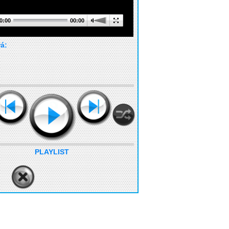
0:00
00:00
rá:
PLAYLIST