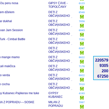
BIKAR
ečiu peru nosa
GIPSY ČÁVE -
6123
TOPOĽČANY
lem dželem
DETI Z
8549
OBČIANSKEHO
ZDRUŽENIA DIVÉ
ar dukhal
DETI Z
7659
MAKY -
OBČIANSKEHO
CIGÁNSKY
ZDRUŽENIA DIVÉ
van Jam Session
DETI Z
BAŠAVEL 2012
6043
MAKY -
OBČIANSKEHO
CIGÁNSKY
ZDRUŽENIA DIVÉ
Turk - Cimbal Battle
DETI Z
BAŠAVEL 2012
7181
MAKY -
OBČIANSKEHO
CIGÁNSKY
ZDRUŽENIA DIVÉ
DETI Z
BAŠAVEL 2012
6247
MAKY -
OBČIANSKEHO
CIGÁNSKY
ZDRUŽENIA DIVÉ
n mange mamo
DETI Z
BAŠAVEL 2012
6622
MAKY -
220579
OBČIANSKEHO
CIGÁNSKY
ZDRUŽENIA DIVÉ
9305
kali makčica
DETI Z
BAŠAVEL 2012
7176
MAKY -
OBČIANSKEHO
200
CIGÁNSKY
ZDRUŽENIA DIVÉ
o verda
DETI Z
BAŠAVEL 2012
6922
67250
MAKY -
OBČIANSKEHO
CIGÁNSKY
ZDRUŽENIA DIVÉ
e cocha
DETI Z
BAŠAVEL 2012
7010
MAKY -
OBČIANSKEHO
CIGÁNSKY
ZDRUŽENIA DIVÉ
y Kubanec-Pajikerav me tuke
GYPSY
BAŠAVEL 2012
4193
MAKY -
KUBANEC
CIGÁNSKY
ZDIEĽAJ
AN Z POPRADU----SOSKE
MILAN Z
BAŠAVEL 2012
7897
POPRADU