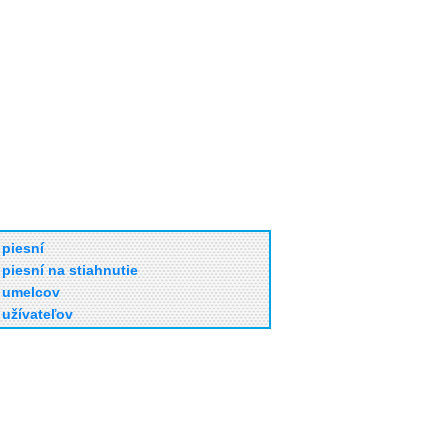
piesní
piesní na stiahnutie
umelcov
užívateľov