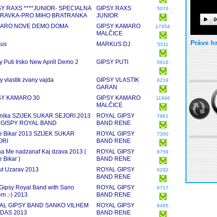
SY RAXS ****JUNIOR- SPECIALNA
GIPSY RAXS
5076
RAVKA-PRO MIHO BRATRANKA
JUNIOR
0
ARO NOVE DEMO DOMA
GIPSY KAMARO
17354
MALČICE
Práve h
kus
MARKUS DJ
5511
y Puti Irsko New Aprill Demo 2
GIPSY PUTI
5916
y vlastik zvany vajda
GIPSY VLASTÍK
6219
GARAN
SY KAMARO 30
GIPSY KAMARO
11846
MALČICE
nika SZIJEK SUKAR SEJORI 2013
ROYAL GIPSY
7961
 GISPY ROYAL BAND
BAND RENE
BIKAR
 Bikar 2013 SZIJEK SUKÁR
ROYAL GIPSY
7300
ORI
BAND RENE
BIKAR
a Me nadzanaf Kaj dzava 2013 (
ROYAL GIPSY
8759
 Bikar )
BAND RENE
BIKAR
ut Uzarav 2013
ROYAL GIPSY
6292
BAND RENE
BIKAR
Gipsy Royal Band with Sano
ROYAL GIPSY
6717
em ;-) 2013
BAND RENE
BIKAR
AL GIPSY BAND SANKO VILHEM
ROYAL GIPSY
8485
DAS 2013
BAND RENE