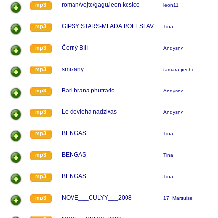
roman/vojto/gagu/leon kosice
mp3
leon11
GIPSY STARS-MLADÁ BOLESLAV
mp3
Tina
Černý Bílí
mp3
Andysnv
smizany
mp3
tamara.pechova
Bari brana phutrade
mp3
Andysnv
Le devleha nadzivas
mp3
Andysnv
BENGAS
mp3
Tina
BENGAS
mp3
Tina
BENGAS
mp3
Tina
NOVE___CULYY___2008
mp3
17_Marquise_17