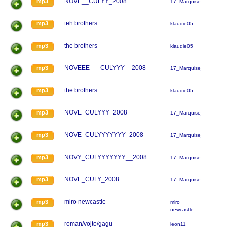
NOVE__CULYY_2008
mp3
17_Marquise_17
teh brothers
mp3
klaudie05
the brothers
mp3
klaudie05
NOVEEE___CULYYY__2008
mp3
17_Marquise_17
the brothers
mp3
klaudie05
NOVE_CULYYY_2008
mp3
17_Marquise_17
NOVE_CULYYYYYYY_2008
mp3
17_Marquise_17
NOVY_CULYYYYYYY__2008
mp3
17_Marquise_17
NOVE_CULY_2008
mp3
17_Marquise_17
miro newcastle
mp3
miro
newcastle
roman/vojto/gagu
mp3
leon11