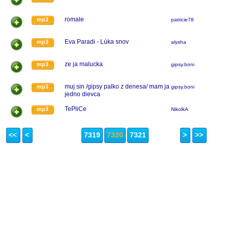
romale
mp3
patricie78
Eva Paradi - Lúka snov
mp3
alysha
ze ja malucka
mp3
gipsy.boni
muj sin /gipsy palko z denesa/ mam ja
mp3
gipsy.boni
jedno dievca
TePliCe
mp3
NikolkA
<<
<
7319
7320
7321
>
>>