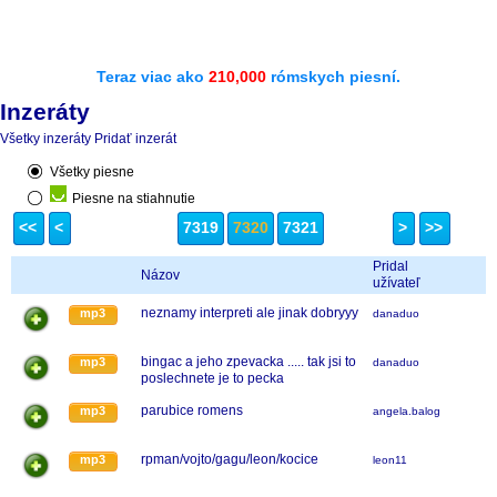
Teraz viac ako
210,000
rómskych piesní.
Inzeráty
Všetky inzeráty
Pridať inzerát
Všetky piesne
Piesne na stiahnutie
<<
<
7319
7320
7321
>
>>
Pridal
Názov
užívateľ
neznamy interpreti ale jinak dobryyy
mp3
danaduo
bingac a jeho zpevacka ..... tak jsi to
mp3
danaduo
poslechnete je to pecka
parubice romens
mp3
angela.balogova
rpman/vojto/gagu/leon/kocice
mp3
leon11