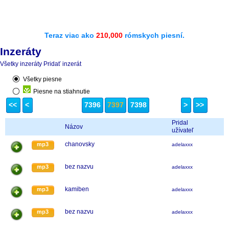
Teraz viac ako
210,000
rómskych piesní.
Inzeráty
Všetky inzeráty
Pridať inzerát
Všetky piesne
Piesne na stiahnutie
<<
<
7396
7397
7398
>
>>
Pridal
Názov
užívateľ
chanovsky
mp3
adelaxxx
bez nazvu
mp3
adelaxxx
kamiben
mp3
adelaxxx
bez nazvu
mp3
adelaxxx