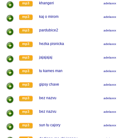
khangeri
mp3
adelaxxx
kaj o mirom
mp3
adelaxxx
pardubice2
mp3
adelaxxx
hezka pisnicka
mp3
adelaxxx
jajajajaj
mp3
adelaxxx
tu kames man
mp3
adelaxxx
gipsy chave
mp3
adelaxxx
bez nazvu
mp3
adelaxxx
bez nazvu
mp3
adelaxxx
sun tu cajory
mp3
adelaxxx