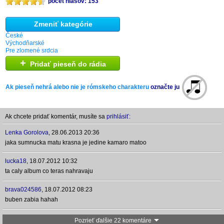
počet hlasov: 153
Zmeniť kategórie
České
Východňarské
Pre zlomené srdcia
+
Pridať pieseň do rádia
Ak pieseň nehrá alebo nie je rómskeho charakteru
označte ju
Ak chcete pridať komentár, musíte sa
prihlásiť:
Lenka Gorolova
,
28.06.2013 20:36
jaka sumnucka matu krasna je jedine kamaro matoo
lucka18
,
18.07.2012 10:32
ta caly album co teras nahravaju
brava024586
,
18.07.2012 08:23
buben zabia hahah
Pozrieť ďalšie 22 komentáre