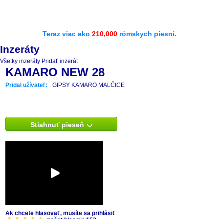
Teraz viac ako
210,000
rómskych piesní.
Inzeráty
Všetky inzeráty
Pridať inzerát
KAMARO NEW 28
Pridal užívateľ:
GIPSY KAMARO MALČICE
Stiahnuť pieseň
Ak chcete hlasovať, musíte sa prihlásiť