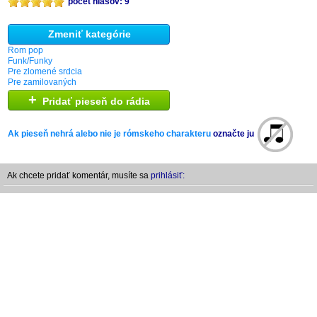
počet hlasov: 9
Zmeniť kategórie
Rom pop
Funk/Funky
Pre zlomené srdcia
Pre zamilovaných
+
Pridať pieseň do rádia
Ak pieseň nehrá alebo nie je rómskeho charakteru
označte ju
Ak chcete pridať komentár, musíte sa
prihlásiť: