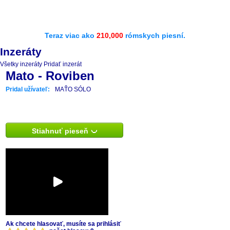
Teraz viac ako
210,000
rómskych piesní.
Inzeráty
Všetky inzeráty
Pridať inzerát
Mato - Roviben
Pridal užívateľ:
MAŤO SÓLO
Stiahnuť pieseň
Ak chcete hlasovať, musíte sa prihlásiť