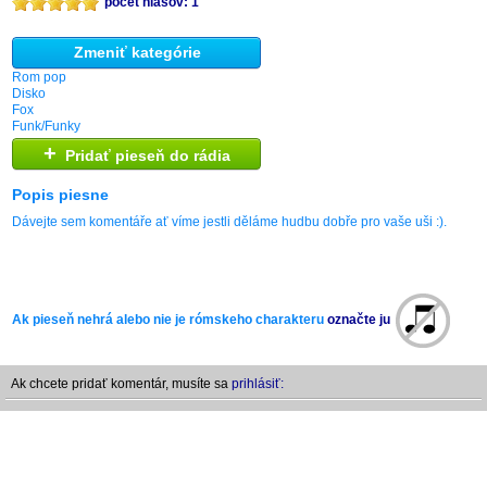
počet hlasov: 1
Zmeniť kategórie
Rom pop
Disko
Fox
Funk/Funky
+
Pridať pieseň do rádia
Popis piesne
Dávejte sem komentáře ať víme jestli děláme hudbu dobře pro vaše uši :).
Ak pieseň nehrá alebo nie je rómskeho charakteru
označte ju
Ak chcete pridať komentár, musíte sa
prihlásiť: