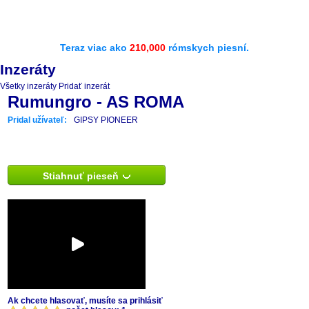
Teraz viac ako
210,000
rómskych piesní.
Inzeráty
Všetky inzeráty
Pridať inzerát
Rumungro - AS ROMA
Pridal užívateľ:
GIPSY PIONEER
Stiahnuť pieseň
Ak chcete hlasovať, musíte sa prihlásiť