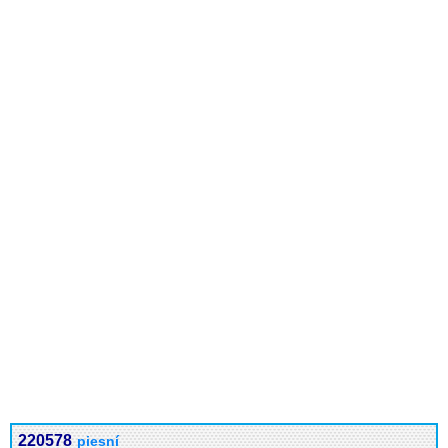
220578
piesní