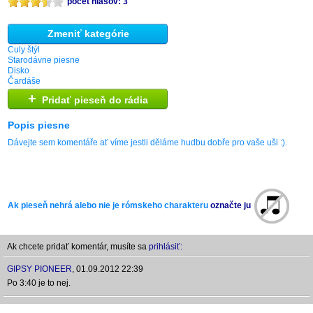
počet hlasov: 3
Zmeniť kategórie
Culy štýl
Starodávne piesne
Disko
Čardáše
+
Pridať pieseň do rádia
Popis piesne
Dávejte sem komentáře ať víme jestli děláme hudbu dobře pro vaše uši :).
Ak pieseň nehrá alebo nie je rómskeho charakteru
označte ju
Ak chcete pridať komentár, musíte sa
prihlásiť:
GIPSY PIONEER
,
01.09.2012 22:39
Po 3:40 je to nej.