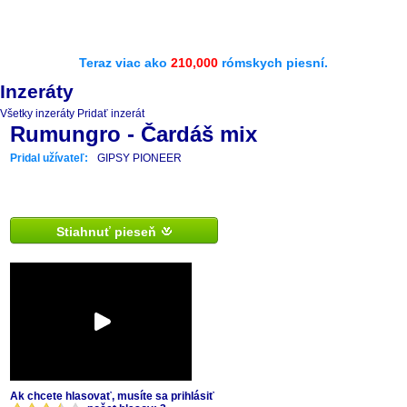
Teraz viac ako
210,000
rómskych piesní.
Inzeráty
Všetky inzeráty
Pridať inzerát
Rumungro - Čardáš mix
Pridal užívateľ:
GIPSY PIONEER
Stiahnuť pieseň
Ak chcete hlasovať, musíte sa prihlásiť