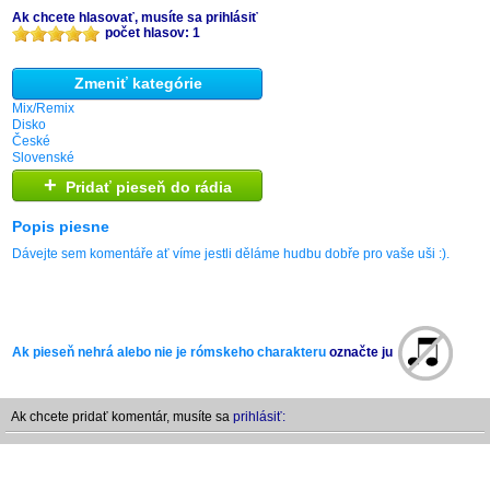
Ak chcete hlasovať, musíte sa prihlásiť
počet hlasov: 1
Zmeniť kategórie
Mix/Remix
Disko
České
Slovenské
+
Pridať pieseň do rádia
Popis piesne
Dávejte sem komentáře ať víme jestli děláme hudbu dobře pro vaše uši :).
Ak pieseň nehrá alebo nie je rómskeho charakteru
označte ju
Ak chcete pridať komentár, musíte sa
prihlásiť: