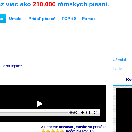
az viac ako
210,000
rómskych piesní.
ne
Umelci
Pridať pieseň
TOP 50
Pomoc
Užívateľ:
CezarTeplice
Heslo:
Re
00:00
Ak chcete hlasovať, musíte sa prihlásiť
počet hlasov: 15