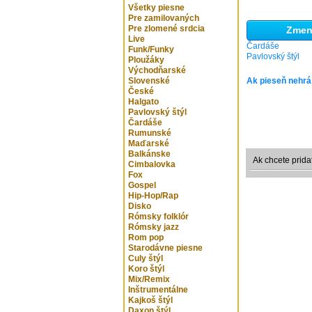
Všetky piesne
Pre zamilovaných
Pre zlomené srdcia
Zmeni
Live
Čardáše
Funk/Funky
Pavlovský štýl
Ploužáky
Východňarské
Slovenské
Ak pieseň nehrá
České
Halgato
Pavlovský štýl
Čardáše
Rumunské
Maďarské
Balkánske
Ak chcete prida
Cimbalovka
Fox
Gospel
Hip-Hop/Rap
Disko
Rómsky folklór
Rómsky jazz
Rom pop
Starodávne piesne
Culy štýl
Koro štýl
Mix/Remix
Inštrumentálne
Kajkoš štýl
Daxon štýl