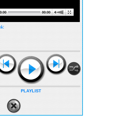
0:00
00:00
rá:
PLAYLIST