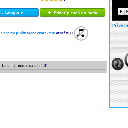
+
0
ť kategórie
Pridať pieseň do rádia
Práve h
 alebo nie je rómskeho charakteru
označte ju
ť komentár, musíte sa
prihlásiť: