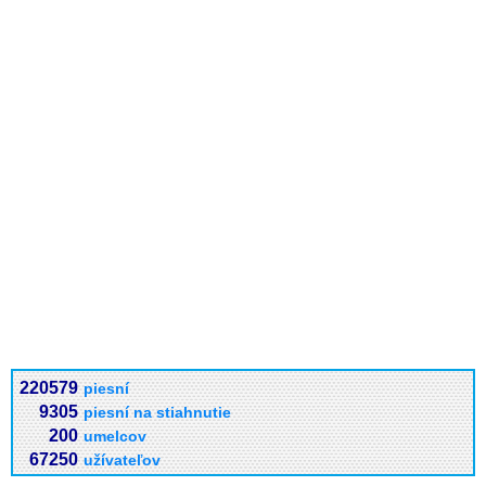
220579
piesní
9305
piesní na stiahnutie
200
umelcov
67250
užívateľov