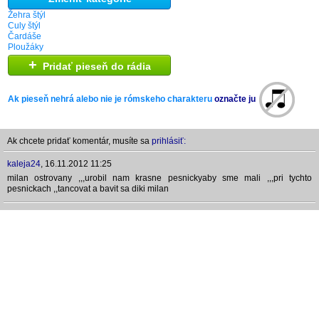
Žehra štýl
Culy štýl
Čardáše
Ploužáky
+
Pridať pieseň do rádia
Ak pieseň nehrá alebo nie je rómskeho charakteru
označte ju
Ak chcete pridať komentár, musíte sa
prihlásiť:
kaleja24
,
16.11.2012 11:25
milan ostrovany ,,,urobil nam krasne pesnickyaby sme mali ,,,pri tychto
pesnickach ,,tancovat a bavit sa diki milan