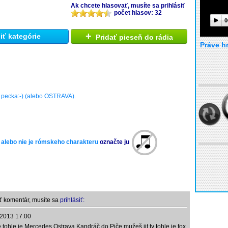
Ak chcete hlasovať, musíte sa prihlásiť
počet hlasov: 32
0
+
ť kategórie
Pridať pieseň do rádia
Práve h
 pecka:-) (alebo OSTRAVA).
 alebo nie je rómskeho charakteru
označte ju
ť komentár, musíte sa
prihlásiť:
.2013 17:00
ohle je Mercedes Ostrava Kandráč do Piče mužeš jit ty tohle je fox