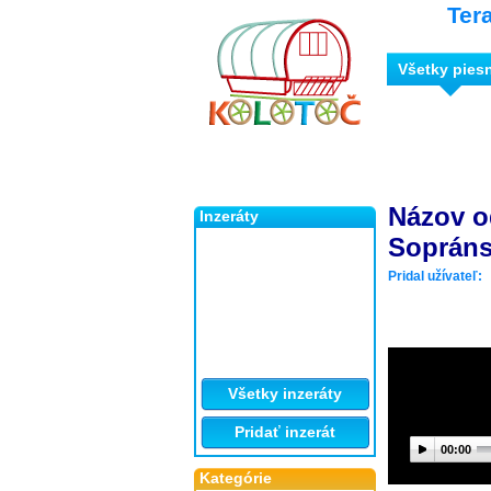
Ter
Všetky pies
Názov o
Inzeráty
Sopráns
Pridal užívateľ:
Všetky inzeráty
Pridať inzerát
00:00
Kategórie