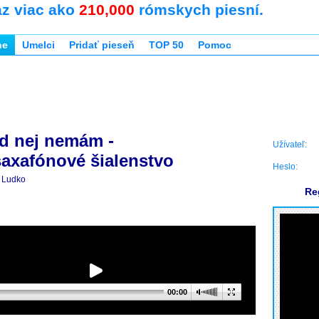
az viac ako
210,000
rómskych piesní.
ne
Umelci
Pridať pieseň
TOP 50
Pomoc
d nej nemám -
Užívateľ:
axafónové šialenstvo
Heslo:
Ludko
Re
00:00