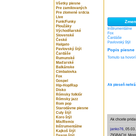
Všetky piesne
Pre zamilovaných
Pre zlomené srdcia
Live
Zmeni
Funk/Funky
Ploužáky
Inštrumentálne
Východňarské
Fox
Slovenské
Čardáše
České
Pavlovský štýl
Halgato
Pavlovský štýl
Popis piesne
Čardáše
Tomuto sa hovorí
Rumunské
Maďarské
Balkánske
Cimbalovka
Fox
Gospel
Ak pieseň nehrá
Hip-Hop/Rap
Disko
Rómsky folklór
Rómsky jazz
Rom pop
Starodávne piesne
Culy štýl
Koro štýl
Ak chcete prida
Mix/Remix
Inštrumentálne
janko76
,
05.03
Kajkoš štýl
ZIGBACH, More t
Daxon štýl