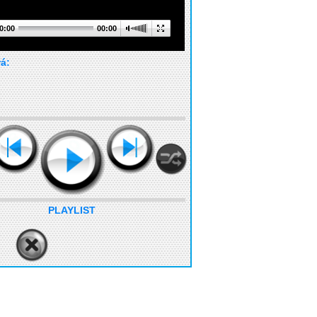
0:00
00:00
rá:
PLAYLIST