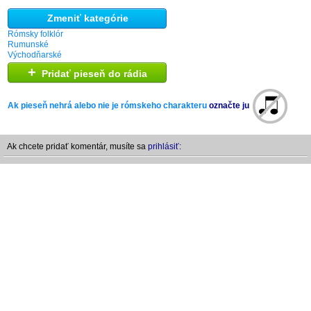
Zmeniť kategórie
Rómsky folklór
Rumunské
Východňarské
+
Pridať pieseň do rádia
Ak pieseň nehrá alebo nie je rómskeho charakteru
označte ju
Ak chcete pridať komentár, musíte sa
prihlásiť: