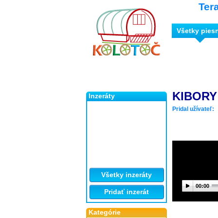
Ter
Všetky pies
KIBORY
Inzeráty
Pridal užívateľ:
Všetky inzeráty
00:00
Pridať inzerát
Kategórie