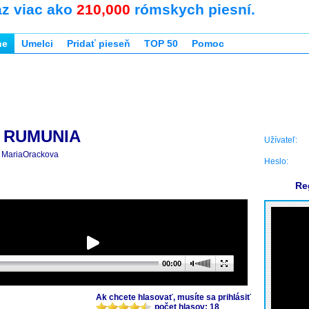
az viac ako
210,000
rómskych piesní.
ne
Umelci
Pridať pieseň
TOP 50
Pomoc
 RUMUNIA
Užívateľ:
MariaOrackova
Heslo:
Re
00:00
Ak chcete hlasovať, musíte sa prihlásiť
počet hlasov: 18