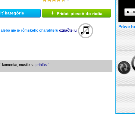
+
0
ť kategórie
Pridať pieseň do rádia
Práve h
 alebo nie je rómskeho charakteru
označte ju
ť komentár, musíte sa
prihlásiť: