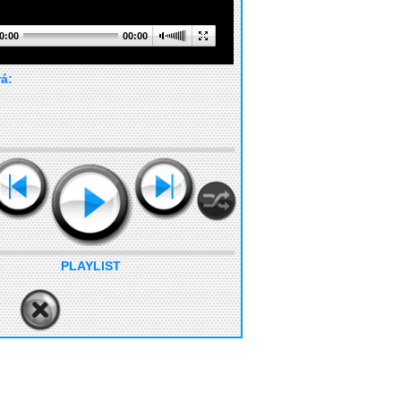
0:00
00:00
rá:
PLAYLIST