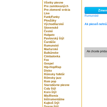
Všetky piesne
Pre zamilovaných
Pre zlomené srdcia
Zmeni
Live
Rumunské
Funk/Funky
Ploužáky
Východňarské
Ak pieseň nehrá
Slovenské
České
Halgato
Pavlovský štýl
Čardáše
Rumunské
Maďarské
Ak chcete prida
Balkánske
Cimbalovka
Fox
Gospel
Hip-Hop/Rap
Disko
Rómsky folklór
Rómsky jazz
Rom pop
Starodávne piesne
Culy štýl
Koro štýl
Mix/Remix
Inštrumentálne
Kajkoš štýl
Daxon štýl