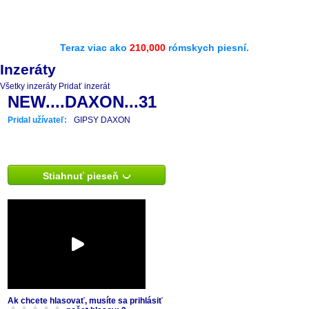
Teraz viac ako
210,000
rómskych piesní.
Inzeráty
Všetky inzeráty
Pridať inzerát
NEW....DAXON...31
Pridal užívateľ:
GIPSY DAXON
Stiahnuť pieseň
Ak chcete hlasovať, musíte sa prihlásiť