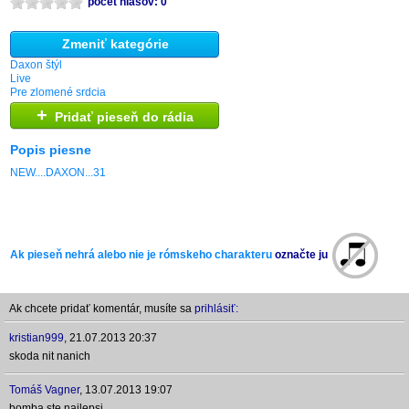
počet hlasov: 0
Zmeniť kategórie
Daxon štýl
Live
Pre zlomené srdcia
+
Pridať pieseň do rádia
Popis piesne
NEW....DAXON...31
Ak pieseň nehrá alebo nie je rómskeho charakteru
označte ju
Ak chcete pridať komentár, musíte sa
prihlásiť:
kristian999
,
21.07.2013 20:37
skoda nit nanich
Tomáš Vagner
,
13.07.2013 19:07
bomba ste najlepsi